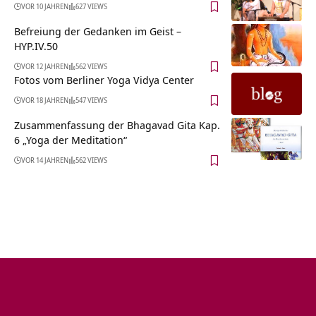
VOR 10 JAHREN
627 VIEWS
Befreiung der Gedanken im Geist –
HYP.IV.50
VOR 12 JAHREN
562 VIEWS
Fotos vom Berliner Yoga Vidya Center
VOR 18 JAHREN
547 VIEWS
Zusammenfassung der Bhagavad Gita Kap.
6 „Yoga der Meditation“
VOR 14 JAHREN
562 VIEWS