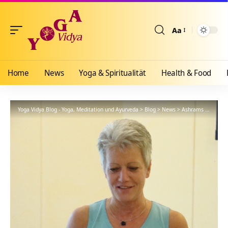
Aa
Größenänderun
Home
News
Yoga & Spiritualität
Health & Food
Yoga Vidya Blog - Yoga, Meditation und Ayurveda
>
Blog
>
News
>
Ashrams
>
Gemein