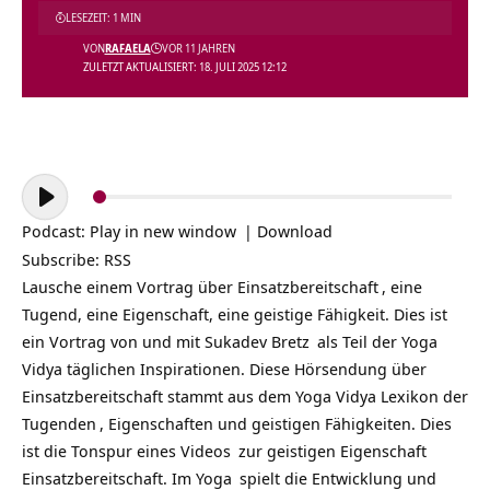
LESEZEIT: 1 MIN
VON
RAFAELA
VOR 11 JAHREN
ZULETZT AKTUALISIERT: 18. JULI 2025 12:12
Audio-
Player
Podcast:
Play in new window
|
Download
Subscribe:
RSS
Lausche einem Vortrag über
Einsatzbereitschaft
, eine
Tugend, eine Eigenschaft, eine geistige Fähigkeit. Dies ist
ein Vortrag von und mit
Sukadev Bretz
als Teil der
Yoga
Vidya täglichen Inspirationen
. Diese Hörsendung über
Einsatzbereitschaft stammt aus dem Yoga Vidya Lexikon der
Tugenden
, Eigenschaften und geistigen Fähigkeiten. Dies
ist die Tonspur eines
Videos
zur geistigen Eigenschaft
Einsatzbereitschaft. Im
Yoga
spielt die Entwicklung und