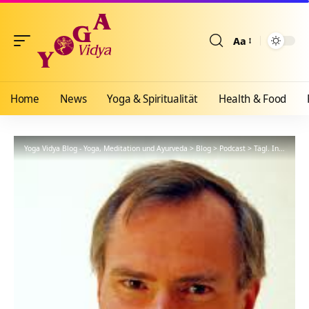
Aa
Größenänderun
Home
News
Yoga & Spiritualität
Health & Food
Yoga Vidya Blog - Yoga, Meditation und Ayurveda
>
Blog
>
Podcast
>
Tägl. Inspiration