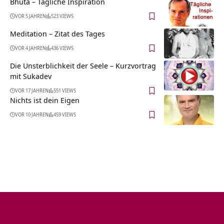
Bhuta – Tägliche Inspiration
VOR 5 JAHREN
523 VIEWS
Meditation – Zitat des Tages
VOR 4 JAHREN
436 VIEWS
Die Unsterblichkeit der Seele – Kurzvortrag
mit Sukadev
VOR 17 JAHREN
551 VIEWS
Nichts ist dein Eigen
VOR 10 JAHREN
459 VIEWS