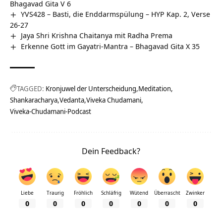
Bhagavad Gita V 6
YVS428 – Basti, die Enddarmspülung – HYP Kap. 2, Verse
26-27
Jaya Shri Krishna Chaitanya mit Radha Prema
Erkenne Gott im Gayatri-Mantra – Bhagavad Gita X 35
TAGGED:
Kronjuwel der Unterscheidung
Meditation
Shankaracharya
Vedanta
Viveka Chudamani
Viveka-Chudamani-Podcast
Dein Feedback?
Liebe
Traurig
Fröhlich
Schläfrig
Wütend
Überrascht
Zwinker
0
0
0
0
0
0
0