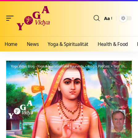
Aa
Größenänderun
Home
News
Yoga & Spiritualität
Health & Food
Yoga Vidya Blog - Yoga, Meditation und Ayurveda
>
Blog
>
Podcast
>
Tägl. Inspiration