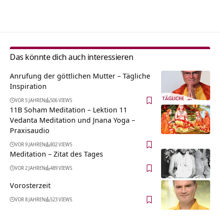
Alternative:
Das könnte dich auch interessieren
Anrufung der göttlichen Mutter – Tägliche
Inspiration
VOR 5 JAHREN
506 VIEWS
11B Soham Meditation – Lektion 11
Vedanta Meditation und Jnana Yoga –
Praxisaudio
VOR 9 JAHREN
802 VIEWS
Meditation – Zitat des Tages
VOR 2 JAHREN
489 VIEWS
Vorosterzeit
VOR 8 JAHREN
523 VIEWS