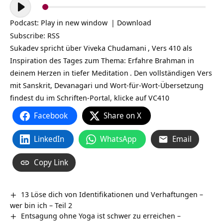
Audio-
Player
Podcast:
Play in new window
|
Download
Subscribe:
RSS
Sukadev spricht über
Viveka Chudamani
, Vers 410 als
Inspiration des Tages zum Thema: Erfahre Brahman in
deinem Herzen in tiefer
Meditation
. Den vollständigen Vers
mit Sanskrit, Devanagari und Wort-für-Wort-Übersetzung
findest du im Schriften-Portal, klicke auf
VC410
Facebook
Share on X
LinkedIn
WhatsApp
Email
Copy Link
13 Löse dich von Identifikationen und Verhaftungen –
wer bin ich – Teil 2
Entsagung ohne Yoga ist schwer zu erreichen –