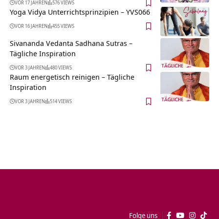
VOR 17 JAHREN
576 VIEWS
Yoga Vidya Unterrichtsprinzipien – YVS066
VOR 16 JAHREN
455 VIEWS
Sivananda Vedanta Sadhana Sutras –
Tägliche Inspiration
VOR 3 JAHREN
480 VIEWS
Raum energetisch reinigen – Tägliche
Inspiration
VOR 3 JAHREN
514 VIEWS
Folge uns