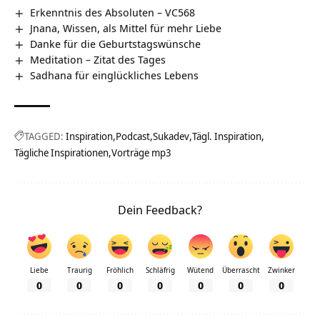
Erkenntnis des Absoluten – VC568
Jnana, Wissen, als Mittel für mehr Liebe
Danke für die Geburtstagswünsche
Meditation – Zitat des Tages
Sadhana für einglückliches Lebens
TAGGED:
Inspiration
Podcast
Sukadev
Tägl. Inspiration
Tägliche Inspirationen
Vorträge mp3
Dein Feedback?
Liebe
Traurig
Fröhlich
Schläfrig
Wütend
Überrascht
Zwinker
0
0
0
0
0
0
0