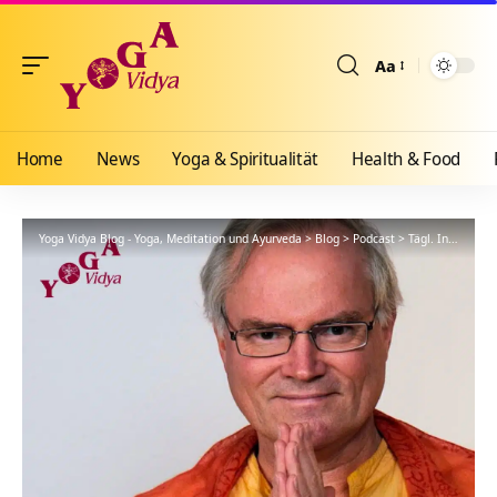
Aa
Größenänderun
Home
News
Yoga & Spiritualität
Health & Food
Yoga Vidya Blog - Yoga, Meditation und Ayurveda
>
Blog
>
Podcast
>
Tägl. Inspiration