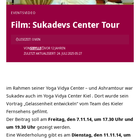
EVENTS
VIDEO
Film: Sukadevs Center Tour
LESEZEIT: 0 MIN
VON
SIBYLLE
VOR 12 JAHREN
ZULETZT AKTUALISIERT: 24. JULI 2025 05:27
im Rahmen seiner
Yoga Vidya Center
– und Ashramtour war
Sukadev auch im
Yoga Vidya Center Kiel
. Dort wurde sein
Vortrag „Gelassenheit entwickeln“ vom Team des Kieler
Fernsehens gefilmt.
Der Beitrag soll am
Freitag, den 7.11.14, um 17.30 Uhr und
um 19.30 Uhr
gezeigt werden.
Eine Wiederholung gibt es am
Dienstag, den 11.11.14, um