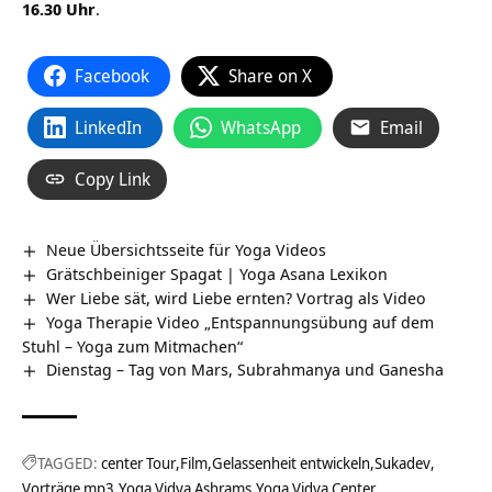
16.30 Uhr
.
Facebook
Share on X
LinkedIn
WhatsApp
Email
Copy Link
Neue Übersichtsseite für Yoga Videos
Grätschbeiniger Spagat | Yoga Asana Lexikon
Wer Liebe sät, wird Liebe ernten? Vortrag als Video
Yoga Therapie Video „Entspannungsübung auf dem
Stuhl – Yoga zum Mitmachen“
Dienstag – Tag von Mars, Subrahmanya und Ganesha
TAGGED:
center Tour
Film
Gelassenheit entwickeln
Sukadev
Vorträge mp3
Yoga Vidya Ashrams
Yoga Vidya Center