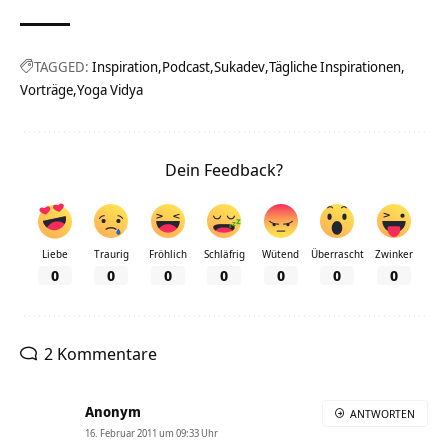
TAGGED:
Inspiration
Podcast
Sukadev
Tägliche Inspirationen
Vorträge
Yoga Vidya
Dein Feedback?
Liebe
Traurig
Fröhlich
Schläfrig
Wütend
Überrascht
Zwinker
0
0
0
0
0
0
0
2 Kommentare
Anonym
ANTWORTEN
16. Februar 2011 um 09:33 Uhr