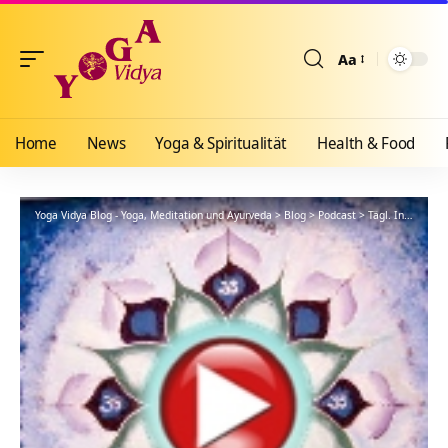
Aa
Größenänderun
Home
News
Yoga & Spiritualität
Health & Food
Yoga Vidya Blog - Yoga, Meditation und Ayurveda
>
Blog
>
Podcast
>
Tägl. Inspiration