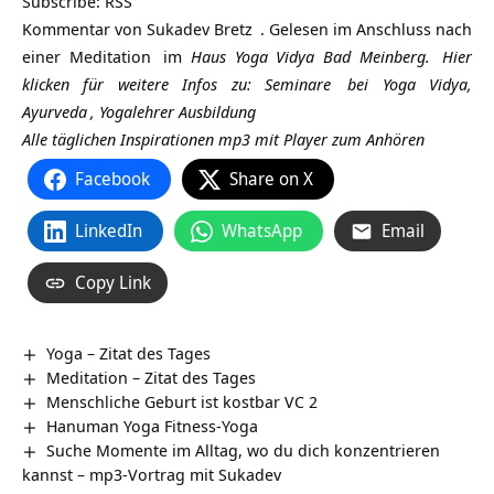
Subscribe:
RSS
Kommentar von
Sukadev Bretz
. Gelesen im Anschluss nach
einer
Meditation
im
Haus Yoga Vidya Bad Meinberg.
Hier
klicken für weitere Infos zu:
Seminare
bei Yoga Vidya,
Ayurveda
,
Yogalehrer Ausbildung
Alle täglichen Inspirationen mp3 mit Player zum Anhören
Facebook
Share on X
LinkedIn
WhatsApp
Email
Copy Link
Yoga – Zitat des Tages
Meditation – Zitat des Tages
Menschliche Geburt ist kostbar VC 2
Hanuman Yoga Fitness-Yoga
Suche Momente im Alltag, wo du dich konzentrieren
kannst – mp3-Vortrag mit Sukadev