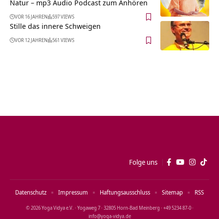
Natur – mp3 Audio Podcast zum Anhören
VOR 16 JAHREN
597 VIEWS
Stille das innere Schweigen
VOR 12 JAHREN
561 VIEWS
Folge uns
Datenschutz
Impressum
Haftungsausschluss
Sitemap
RSS
© 2026 Yoga Vidya e.V. · Yogaweg 7 · 32805 Horn‑Bad Meinberg · +49 5234 87‑0 ·
info@yoga‑vidya.de