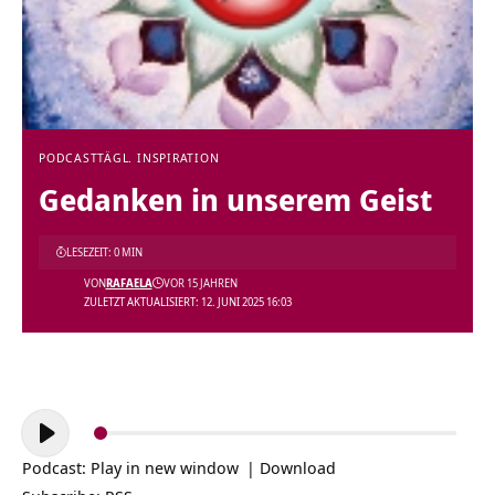
PODCAST
TÄGL. INSPIRATION
Gedanken in unserem Geist
LESEZEIT: 0 MIN
VON
RAFAELA
VOR 15 JAHREN
ZULETZT AKTUALISIERT: 12. JUNI 2025 16:03
Audio-
Player
Podcast:
Play in new window
|
Download