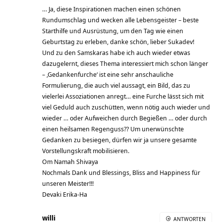
… Ja, diese Inspirationen machen einen schönen
Rundumschlag und wecken alle Lebensgeister – beste
Starthilfe und Ausrüstung, um den Tag wie einen
Geburtstag zu erleben, danke schön, lieber Sukadev!
Und zu den Samskaras habe ich auch wieder etwas
dazugelernt, dieses Thema interessiert mich schon länger
– ‚Gedankenfurche‘ ist eine sehr anschauliche
Formulierung, die auch viel aussagt, ein Bild, das zu
vielerlei Assoziationen anregt… eine Furche lässt sich mit
viel Geduld auch zuschütten, wenn nötig auch wieder und
wieder … oder Aufweichen durch Begießen … oder durch
einen heilsamen Regenguss?? Um unerwünschte
Gedanken zu besiegen, dürfen wir ja unsere gesamte
Vorstellungskraft mobilisieren.
Om Namah Shivaya
Nochmals Dank und Blessings, Bliss and Happiness für
unseren Meister!!!
Devaki Erika-Ha
willi
ANTWORTEN