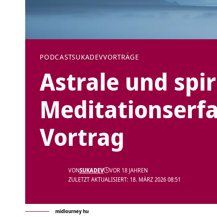
PODCAST
SUKADEV
VORTRÄGE
Astrale und spir
Meditationserf
Vortrag
VON
SUKADEV
VOR 18 JAHREN
ZULETZT AKTUALISIERT: 18. MÄRZ 2026 08:51
midlourney hu