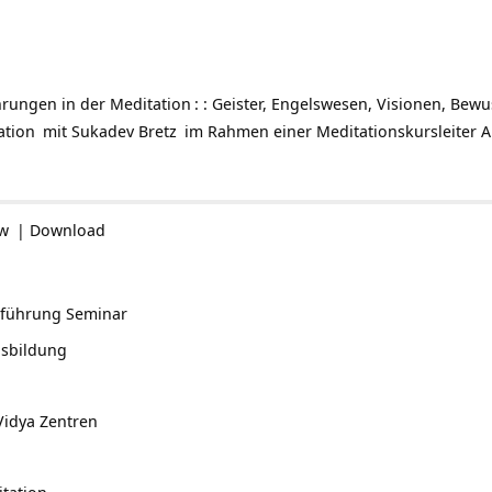
ahrungen in der
Meditation
: : Geister, Engelswesen, Visionen, Bewu
ation
mit
Sukadev Bretz
im Rahmen einer
Meditationskursleiter 
ow
|
Download
nführung Seminar
usbildung
Vidya Zentren
itation