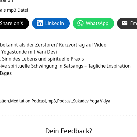
als mp3 Datei
Share on X
LinkedIn
WhatsApp
Em
 bekannt als der Zerstörer? Kurzvortrag auf Video
 Yogastunde mit Vani Devi
, Sinn des Lebens und spirituelle Praxis
sive spirituelle Schwingung in Satsangs – Tägliche Inspiration
 Tages
ation
Meditation-Podcast
mp3
Podcast
Sukadev
Yoga Vidya
Dein Feedback?