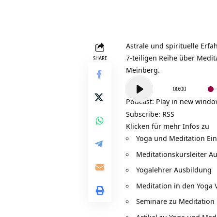
Astrale und spirituelle Erf
7-teiligen Reihe über
Medit
SHARE
Meinberg.
Audio-
00:00
Player
Podcast:
Play in new wind
Subscribe:
RSS
Klicken für mehr Infos zu
Yoga und Meditation Ei
Meditationskursleiter A
Yogalehrer Ausbildung
Meditation in den Yoga 
Seminare zu Meditation
Artikel zu Yoga und Med