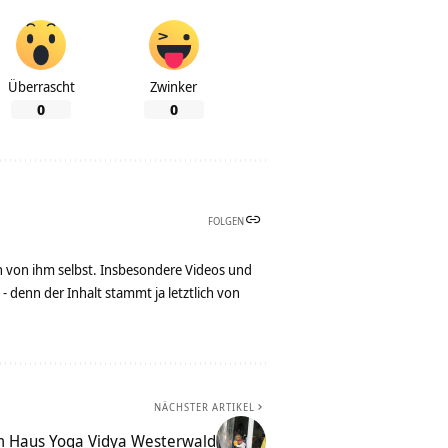
Überrascht
Zwinker
0
0
FOLGEN
n von ihm selbst. Insbesondere Videos und
denn der Inhalt stammt ja letztlich von
NÄCHSTER ARTIKEL
im Haus Yoga Vidya Westerwald