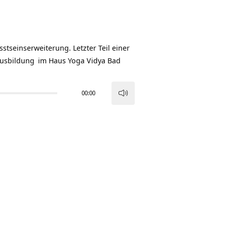
sstseinserweiterung. Letzter Teil einer
Ausbildung
im Haus Yoga Vidya Bad
00:00
Pfeiltasten
Hoch/Runter
benutzen,
um
die
Lautstärke
zu
regeln.