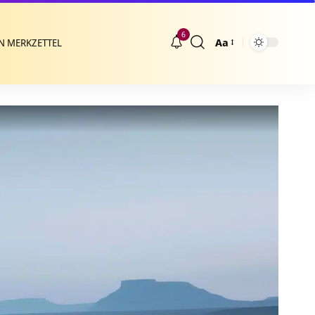
6
Aa
N MERKZETTEL
Größenänderung