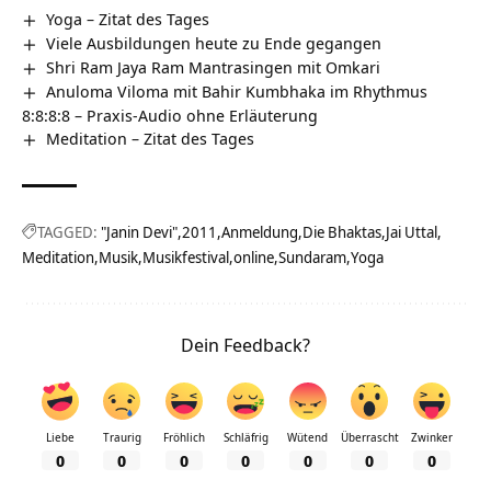
Yoga – Zitat des Tages
Viele Ausbildungen heute zu Ende gegangen
Shri Ram Jaya Ram Mantrasingen mit Omkari
Anuloma Viloma mit Bahir Kumbhaka im Rhythmus
8:8:8:8 – Praxis-Audio ohne Erläuterung
Meditation – Zitat des Tages
TAGGED:
"Janin Devi"
2011
Anmeldung
Die Bhaktas
Jai Uttal
Meditation
Musik
Musikfestival
online
Sundaram
Yoga
Dein Feedback?
Liebe
Traurig
Fröhlich
Schläfrig
Wütend
Überrascht
Zwinker
0
0
0
0
0
0
0