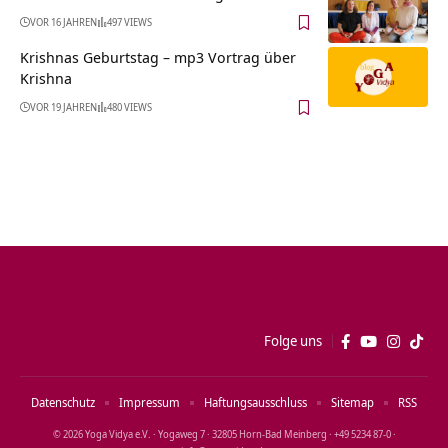
VOR 16 JAHREN
497 VIEWS
Krishnas Geburtstag – mp3 Vortrag über
Krishna
VOR 19 JAHREN
480 VIEWS
Folge uns
Datenschutz
Impressum
Haftungsausschluss
Sitemap
RSS
© 2026 Yoga Vidya e.V. · Yogaweg 7 · 32805 Horn‑Bad Meinberg · +49 5234 87‑0 ·