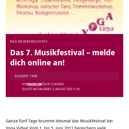
BAD MEINBERG
EVENTS
Das 7. Musikfestival – melde
dich online an!
LESEZEIT: 1 MIN
VON
MARIA108
VOR 15 JAHREN
ZULETZT AKTUALISIERT: 2. AUGUST 2025 11:18
Ganze fünf Tage brummt diesmal das Musikfestival bei
Yoga Vidya! Vom 1. bis 5. Juni 2011 bereichern viele