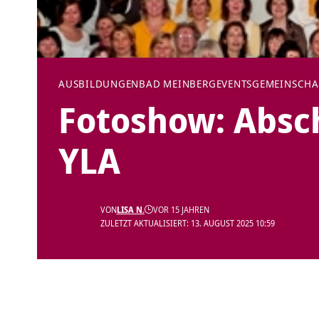
AUSBILDUNGEN
BAD MEINBERG
EVENTS
GEMEINSCHA
Fotoshow: Absch
YLA
VON
LISA N.
VOR 15 JAHREN
ZULETZT AKTUALISIERT: 13. AUGUST 2025 10:59