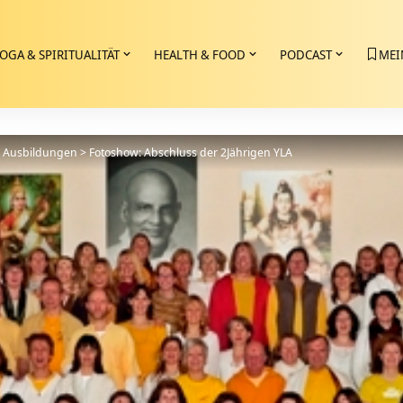
OGA & SPIRITUALITÄT
HEALTH & FOOD
PODCAST
MEI
>
Ausbildungen
>
Fotoshow: Abschluss der 2Jährigen YLA