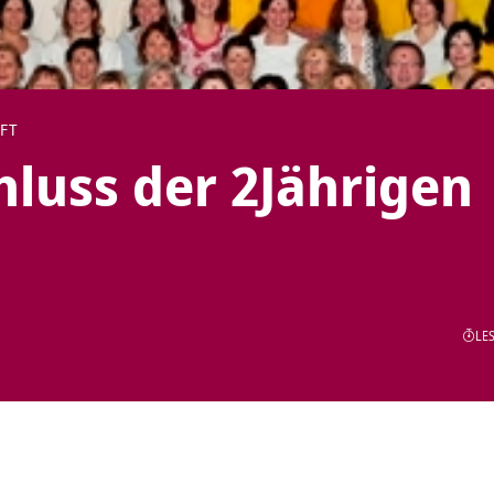
FT
luss der 2Jährigen
LES