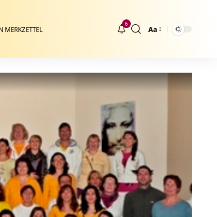
6
Aa
N MERKZETTEL
Größenänderung