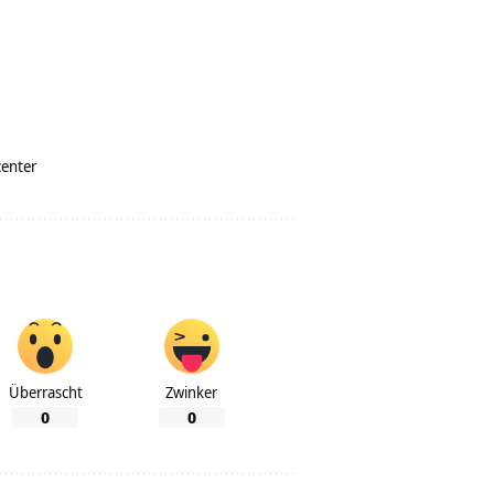
enter
Überrascht
Zwinker
0
0