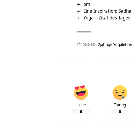
om
Eine Inspiration: Sadh
Yoga – Zitat des Tages
TAGGED:
2jährige Yogalehre
Liebe
Traurig
0
0