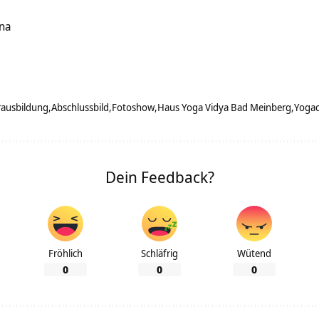
ana
rausbildung
Abschlussbild
Fotoshow
Haus Yoga Vidya Bad Meinberg
Yogac
Dein Feedback?
Fröhlich
Schläfrig
Wütend
0
0
0