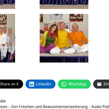
Share on X
LinkedIn
WhatsApp
Em
odie
ean – Von Fröschen und Bewusstseinserweiterung – Audio Pod