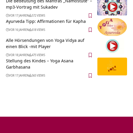
Die Bedeutung des Mantras „Namostute“ –
mp3-Vortrag mit Sukadev
VOR 17 JAHREN
572 VIEWS
Ayurveda Tipp: Affirmationen für Kapha
VOR 16 JAHREN
618 VIEWS
Alle Hörsendungen von Yoga Vidya auf
einen Blick -mit Player
VOR 18 JAHREN
475 VIEWS
Stellung des Kindes – Yoga Asana
Garbhasana
VOR 17 JAHREN
565 VIEWS