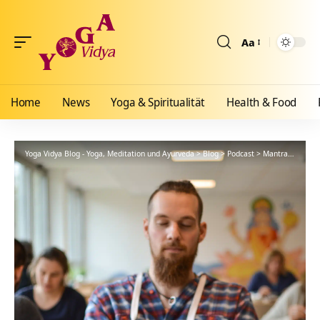
Aa
Größenänderun
Home
News
Yoga & Spiritualität
Health & Food
Yoga Vidya Blog - Yoga, Meditation und Ayurveda
>
Blog
>
Podcast
>
Mantra
>
Gebet 