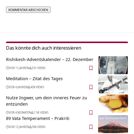
Alternative:
Das könnte dich auch interessieren
Rishikesh-Adventskalender – 22. Dezember
VOR 11 JAHREN
531 VIEWS
Meditation – Zitat des Tages
VOR 4 JAHREN
458 VIEWS
Nutze Ingwer, um dein inneres Feuer zu
entzünden
VOR 4 MONATEN
7.5K VIEWS
89 Vata Temperament – Prakriti
VOR 12 JAHREN
596 VIEWS