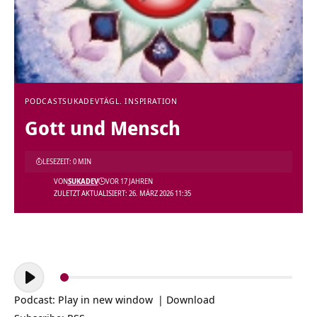
PODCAST
SUKADEV
TÄGL. INSPIRATION
Gott und Mensch
LESEZEIT: 0 MIN
VON
SUKADEV
VOR 17 JAHREN
ZULETZT AKTUALISIERT: 26. MÄRZ 2026 11:35
Audio-
Player
Podcast:
Play in new window
|
Download