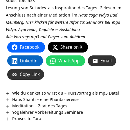
Subscribe:
RSS
Lesung von
Sukadev
als Inspiration des Tages. Gelesen im
Anschluss nach einer
Meditation
im
Haus Yoga Vidya Bad
Meinberg.
Hier klicken für weitere Infos zu: Seminare bei Yoga
Vidya,
Ayurveda
,
Yogalehrer Ausbildung
Alle Vortrags mp3 mit Player zum Anhören
Facebook
Share on X
LinkedIn
WhatsApp
Email
Copy Link
Wie du denkst so wirst du – Kurzvortrag als mp3 Datei
Haus Shanti – eine Phantasiereise
Meditation – Zitat des Tages
Yogalehrer Vorbereitungs Seminare
Praises to Tara