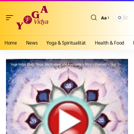
Aa
Größenänderun
Home
News
Yoga & Spiritualität
Health & Food
Yoga Vidya Blog - Yoga, Meditation und Ayurveda
>
Blog
>
Podcast
>
Tägl. Inspiration