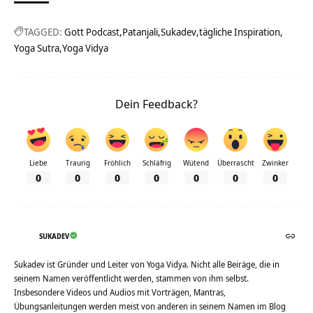
TAGGED:
Gott Podcast
Patanjali
Sukadev
tägliche Inspiration
Yoga Sutra
Yoga Vidya
Dein Feedback?
Liebe
Traurig
Fröhlich
Schläfrig
Wütend
Überrascht
Zwinker
0
0
0
0
0
0
0
SUKADEV
Sukadev ist Gründer und Leiter von Yoga Vidya. Nicht alle Beiräge, die in
seinem Namen veröffentlicht werden, stammen von ihm selbst.
Insbesondere Videos und Audios mit Vorträgen, Mantras,
Übungsanleitungen werden meist von anderen in seinem Namen im Blog