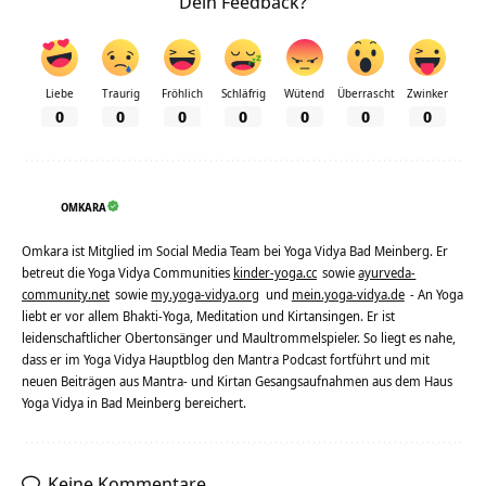
Dein Feedback?
Liebe
Traurig
Fröhlich
Schläfrig
Wütend
Überrascht
Zwinker
0
0
0
0
0
0
0
OMKARA
Omkara ist Mitglied im Social Media Team bei Yoga Vidya Bad Meinberg. Er
betreut die Yoga Vidya Communities
kinder-yoga.cc
sowie
ayurveda-
community.net
sowie
my.yoga-vidya.org
und
mein.yoga-vidya.de
- An Yoga
liebt er vor allem Bhakti-Yoga, Meditation und Kirtansingen. Er ist
leidenschaftlicher Obertonsänger und Maultrommelspieler. So liegt es nahe,
dass er im Yoga Vidya Hauptblog den Mantra Podcast fortführt und mit
neuen Beiträgen aus Mantra- und Kirtan Gesangsaufnahmen aus dem Haus
Yoga Vidya in Bad Meinberg bereichert.
Keine Kommentare