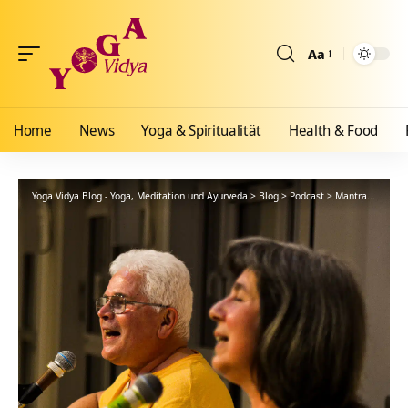
Aa
Größenänderun
Home
News
Yoga & Spiritualität
Health & Food
Yoga Vidya Blog - Yoga, Meditation und Ayurveda
>
Blog
>
Podcast
>
Mantra
>
Gruppe