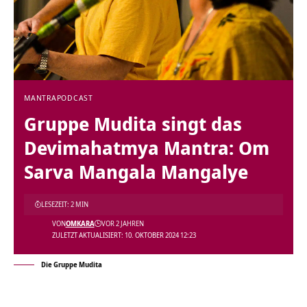
MANTRA
PODCAST
Gruppe Mudita singt das
Devimahatmya Mantra: Om
Sarva Mangala Mangalye
LESEZEIT: 2 MIN
VON
OMKARA
VOR 2 JAHREN
ZULETZT AKTUALISIERT: 10. OKTOBER 2024 12:23
Die Gruppe Mudita