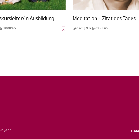
kursleiter/in Ausbildung
Meditation – Zitat des Tages
518 VIEWS
VOR 1 JAHR
663 VIEWS
‑vidya.de
Dat