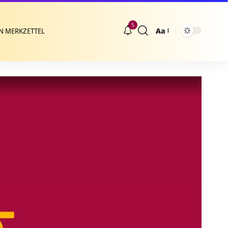
5
Aa
N MERKZETTEL
Größenänderung