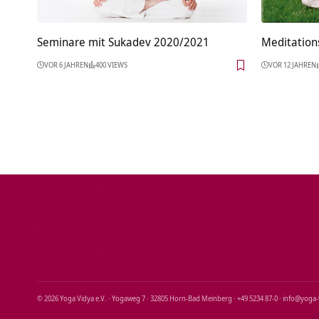
Seminare mit Sukadev 2020/2021
Meditations
VOR 6 JAHREN
400 VIEWS
VOR 12 JAHREN
© 2026 Yoga Vidya e.V. · Yogaweg 7 · 32805 Horn‑Bad Meinberg · +49 5234 87‑0 · info@yoga