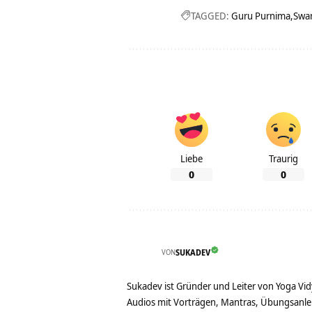
TAGGED:
Guru Purnima
Swa
Liebe
Traurig
0
0
VON
SUKADEV
Sukadev ist Gründer und Leiter von Yoga Vid
Audios mit Vorträgen, Mantras, Übungsanlei