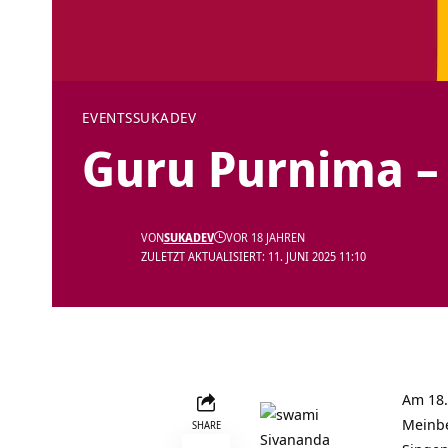
EVENTS
SUKADEV
Guru Purnima – 
VON
SUKADEV
VOR 18 JAHREN
ZULETZT AKTUALISIERT: 11. JUNI 2025 11:10
Am 18.
Meinb
SHARE