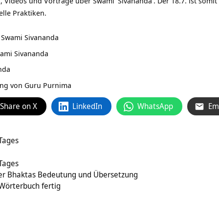
, Videos und Vorträge über
Swami
Sivananda
. Der 18.7. ist somi
elle Praktiken.
 Swami Sivananda
wami Sivananda
nda
tung von Guru Purnima
Share on X
LinkedIn
WhatsApp
Em
 Tages
 Tages
ler Bhaktas Bedeutung und Übersetzung
Wörterbuch fertig