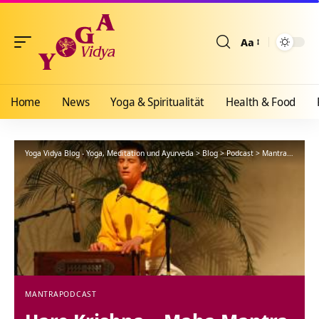
Aa
Größenänderun
Home
News
Yoga & Spiritualität
Health & Food
Yoga Vidya Blog - Yoga, Meditation und Ayurveda
>
Blog
>
Podcast
>
Mantra
>
Hare K
MANTRA
PODCAST