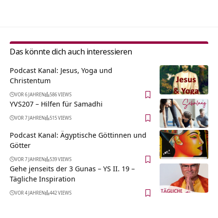
Alternative:
Das könnte dich auch interessieren
Podcast Kanal: Jesus, Yoga und
Christentum
VOR 6 JAHREN
586 VIEWS
YVS207 – Hilfen für Samadhi
VOR 7 JAHREN
515 VIEWS
Podcast Kanal: Ägyptische Göttinnen und
Götter
VOR 7 JAHREN
539 VIEWS
Gehe jenseits der 3 Gunas – YS II. 19 –
Tägliche Inspiration
VOR 4 JAHREN
442 VIEWS