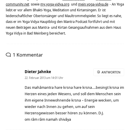
community.net
sowie
my.yoga-vidya.org
und
mein.yoga-vidya.de
- An Yoga
liebt er vor allem Bhakti-Yoga, Meditation und Kirtansingen. Er ist
leidenschaftlicher Obertonsänger und Maultrommelspieler. So liegt es nahe,
dass er im Yoga Vidya Hauptblog den Mantra Podcast fortführt und mit
neuen Beiträgen aus Mantra- und Kirtan Gesangsaufnahmen aus dem Haus
Yoga Vidya in Bad Meinberg bereichert.
1 Kommentar
Dieter Jahnke
ANTWORTEN
22. Februar 2013 um 14:01 Uhr
Das mahâmantra hare krsna hare krsna….besingt krsna im
Herzen eines jeden Wesens, und soll dem Menschen sein
ihm eigene Innewohnende krsna – Energie wecken, um
wieder nach Innen zu gehen, um auf sein
Herzensgewissen besser hören zu können. D.J.
om râm râm namah shivâya