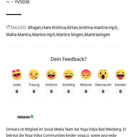
¬- – YVS036
TAGGED:
Bhajan
Hare Krishna
Kirtan
krishna-mantra-mp3
Maha Mantra
Mantra mp3
Mantra Singen
Mantrasingen
Dein Feedback?
Liebe
Traurig
Fröhlich
Schläfrig
Wütend
Überrascht
Zwinker
0
0
0
0
0
0
0
OMKARA
Omkara ist Mitglied im Social Media Team bei Yoga Vidya Bad Meinberg. Er
betreut die Yoga Vidya Communities
kinder-yoga.cc
sowie
ayurveda-