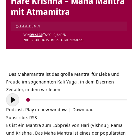
Hare Krishna – Maha Mantra
mit Atmamitra
LESEZEIT: 0 MIN
VON
OMKARA
VOR 10 JAHREN
ZULETZT AKTUALISIERT: 29. APRIL 2026 09:26
Das Mahamantra ist das große
Mantra
für Liebe und
Freude im sogenannten
Kali Yuga
, in dem Eisernen
Zeitalter, in dem wir leben.
Audio-
Player
Podcast:
Play in new window
|
Download
Subscribe:
RSS
Es ist ein Mantra zum Lobpreis von Hari (
Vishnu
),
Rama
und
Krishna
. Das Maha Mantra ist eines der populärsten