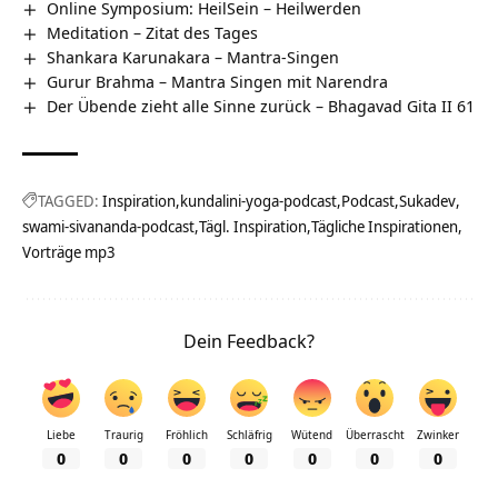
Online Symposium: HeilSein – Heilwerden
Meditation – Zitat des Tages
Shankara Karunakara – Mantra-Singen
Gurur Brahma – Mantra Singen mit Narendra
Der Übende zieht alle Sinne zurück – Bhagavad Gita II 61
TAGGED:
Inspiration
kundalini-yoga-podcast
Podcast
Sukadev
swami-sivananda-podcast
Tägl. Inspiration
Tägliche Inspirationen
Vorträge mp3
Dein Feedback?
Liebe
Traurig
Fröhlich
Schläfrig
Wütend
Überrascht
Zwinker
0
0
0
0
0
0
0