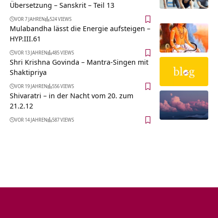
Übersetzung – Sanskrit – Teil 13
VOR 7 JAHREN
524 VIEWS
Mulabandha lässt die Energie aufsteigen –
HYP.III.61
VOR 13 JAHREN
485 VIEWS
Shri Krishna Govinda – Mantra-Singen mit
Shaktipriya
VOR 19 JAHREN
556 VIEWS
Shivaratri – in der Nacht vom 20. zum
21.2.12
VOR 14 JAHREN
587 VIEWS