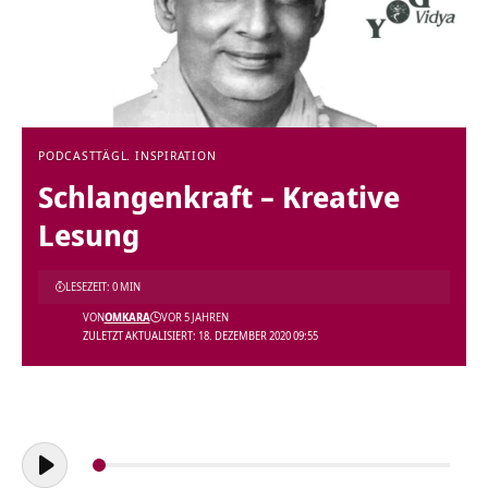
PODCAST
TÄGL. INSPIRATION
Schlangenkraft – Kreative
Lesung
LESEZEIT: 0 MIN
VON
OMKARA
VOR 5 JAHREN
ZULETZT AKTUALISIERT: 18. DEZEMBER 2020 09:55
Audio-
Player