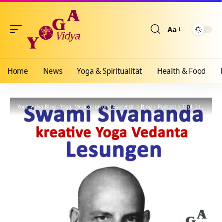
Aa
Größenänderun
Home
News
Yoga & Spiritualität
Health & Food
Yoga Vidya Blog - Yoga, Meditation und Ayurveda
>
Blog
>
Podcast
>
Tägl. Inspiration