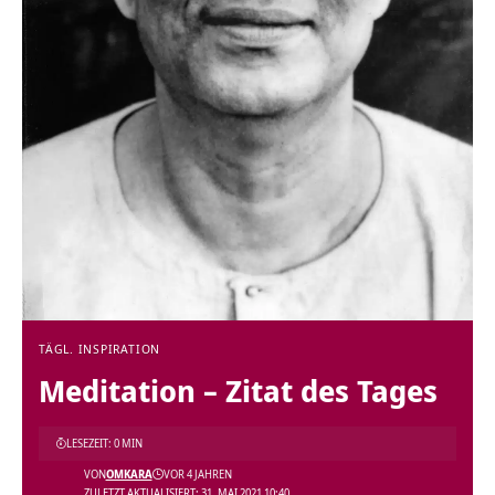
TÄGL. INSPIRATION
Meditation – Zitat des Tages
LESEZEIT: 0 MIN
VON
OMKARA
VOR 4 JAHREN
ZULETZT AKTUALISIERT: 31. MAI 2021 10:40