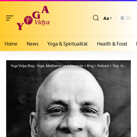
Aa
Größenänderun
Home
News
Yoga & Spiritualität
Health & Food
Yoga Vidya Blog - Yoga, Meditation und Ayurveda
>
Blog
>
Podcast
>
Tägl. Inspiration