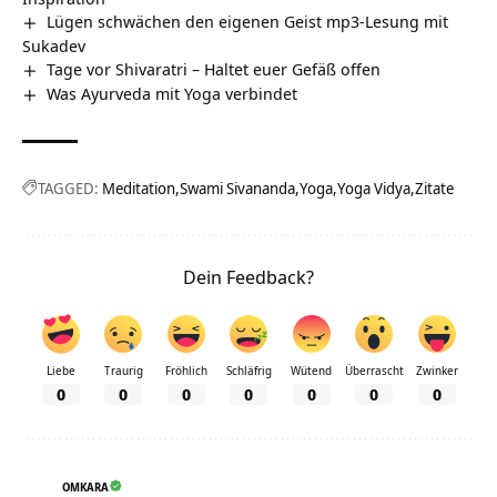
Lügen schwächen den eigenen Geist mp3-Lesung mit
Sukadev
Tage vor Shivaratri – Haltet euer Gefäß offen
Was Ayurveda mit Yoga verbindet
TAGGED:
Meditation
Swami Sivananda
Yoga
Yoga Vidya
Zitate
Dein Feedback?
Liebe
Traurig
Fröhlich
Schläfrig
Wütend
Überrascht
Zwinker
0
0
0
0
0
0
0
OMKARA