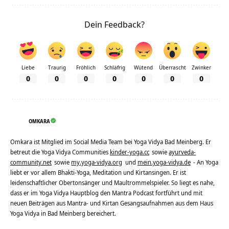
Dein Feedback?
Liebe
Traurig
Fröhlich
Schläfrig
Wütend
Überrascht
Zwinker
0
0
0
0
0
0
0
OMKARA
Omkara ist Mitglied im Social Media Team bei Yoga Vidya Bad Meinberg. Er
betreut die Yoga Vidya Communities
kinder-yoga.cc
sowie
ayurveda-
community.net
sowie
my.yoga-vidya.org
und
mein.yoga-vidya.de
- An Yoga
liebt er vor allem Bhakti-Yoga, Meditation und Kirtansingen. Er ist
leidenschaftlicher Obertonsänger und Maultrommelspieler. So liegt es nahe,
dass er im Yoga Vidya Hauptblog den Mantra Podcast fortführt und mit
neuen Beiträgen aus Mantra- und Kirtan Gesangsaufnahmen aus dem Haus
Yoga Vidya in Bad Meinberg bereichert.