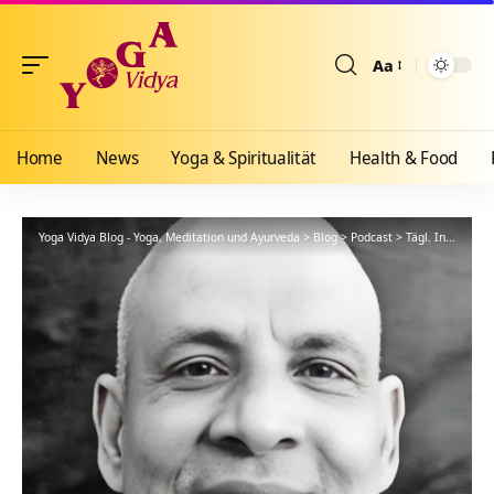
Aa
Größenänderun
Home
News
Yoga & Spiritualität
Health & Food
Yoga Vidya Blog - Yoga, Meditation und Ayurveda
>
Blog
>
Podcast
>
Tägl. Inspiration