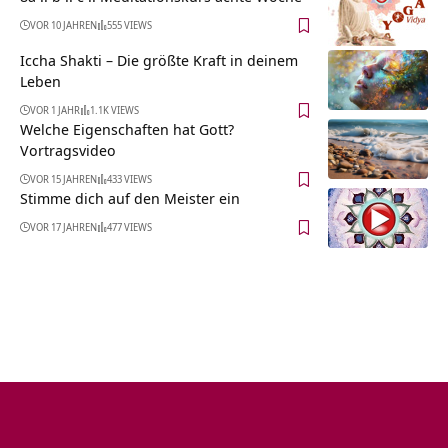
VOR 10 JAHREN
555 VIEWS
Iccha Shakti – Die größte Kraft in deinem
Leben
VOR 1 JAHR
1.1K VIEWS
Welche Eigenschaften hat Gott?
Vortragsvideo
VOR 15 JAHREN
433 VIEWS
Stimme dich auf den Meister ein
VOR 17 JAHREN
477 VIEWS