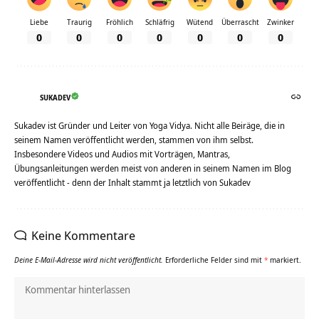
Liebe
Traurig
Fröhlich
Schläfrig
Wütend
Überrascht
Zwinker
0
0
0
0
0
0
0
SUKADEV
Sukadev ist Gründer und Leiter von Yoga Vidya. Nicht alle Beiräge, die in
seinem Namen veröffentlicht werden, stammen von ihm selbst.
Insbesondere Videos und Audios mit Vorträgen, Mantras,
Übungsanleitungen werden meist von anderen in seinem Namen im Blog
veröffentlicht - denn der Inhalt stammt ja letztlich von Sukadev
Keine Kommentare
Deine E-Mail-Adresse wird nicht veröffentlicht.
Erforderliche Felder sind mit
*
markiert.