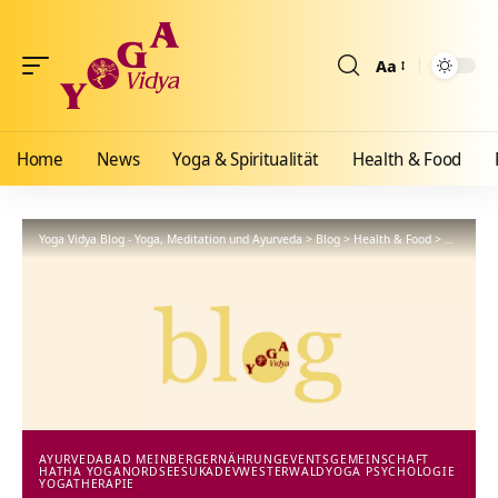
Aa
Größenänderun
Home
News
Yoga & Spiritualität
Health & Food
Yoga Vidya Blog - Yoga, Meditation und Ayurveda
>
Blog
>
Health & Food
>
Ayurveda
AYURVEDA
BAD MEINBERG
ERNÄHRUNG
EVENTS
GEMEINSCHAFT
HATHA YOGA
NORDSEE
SUKADEV
WESTERWALD
YOGA PSYCHOLOGIE
YOGATHERAPIE