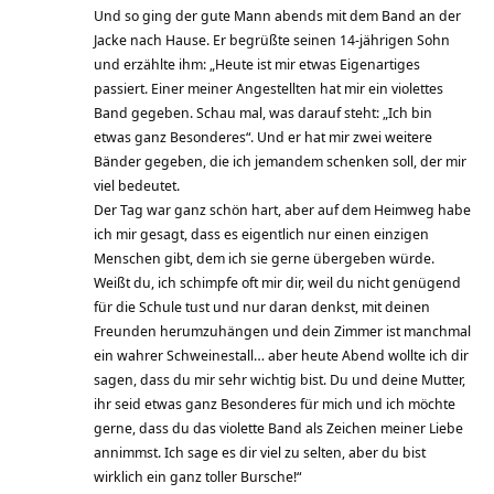
Und so ging der gute Mann abends mit dem Band an der
Jacke nach Hause. Er begrüßte seinen 14-jährigen Sohn
und erzählte ihm: „Heute ist mir etwas Eigenartiges
passiert. Einer meiner Angestellten hat mir ein violettes
Band gegeben. Schau mal, was darauf steht: „Ich bin
etwas ganz Besonderes“. Und er hat mir zwei weitere
Bänder gegeben, die ich jemandem schenken soll, der mir
viel bedeutet.
Der Tag war ganz schön hart, aber auf dem Heimweg habe
ich mir gesagt, dass es eigentlich nur einen einzigen
Menschen gibt, dem ich sie gerne übergeben würde.
Weißt du, ich schimpfe oft mir dir, weil du nicht genügend
für die Schule tust und nur daran denkst, mit deinen
Freunden herumzuhängen und dein Zimmer ist manchmal
ein wahrer Schweinestall… aber heute Abend wollte ich dir
sagen, dass du mir sehr wichtig bist. Du und deine Mutter,
ihr seid etwas ganz Besonderes für mich und ich möchte
gerne, dass du das violette Band als Zeichen meiner Liebe
annimmst. Ich sage es dir viel zu selten, aber du bist
wirklich ein ganz toller Bursche!“