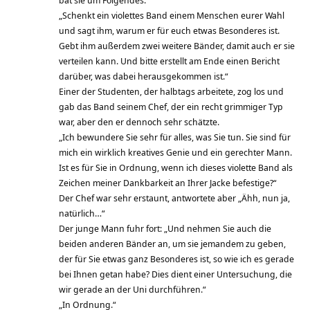
„Schenkt ein violettes Band einem Menschen eurer Wahl
und sagt ihm, warum er für euch etwas Besonderes ist.
Gebt ihm außerdem zwei weitere Bänder, damit auch er sie
verteilen kann. Und bitte erstellt am Ende einen Bericht
darüber, was dabei herausgekommen ist.“
Einer der Studenten, der halbtags arbeitete, zog los und
gab das Band seinem Chef, der ein recht grimmiger Typ
war, aber den er dennoch sehr schätzte.
„Ich bewundere Sie sehr für alles, was Sie tun. Sie sind für
mich ein wirklich kreatives Genie und ein gerechter Mann.
Ist es für Sie in Ordnung, wenn ich dieses violette Band als
Zeichen meiner Dankbarkeit an Ihrer Jacke befestige?“
Der Chef war sehr erstaunt, antwortete aber „Ähh, nun ja,
natürlich…“
Der junge Mann fuhr fort: „Und nehmen Sie auch die
beiden anderen Bänder an, um sie jemandem zu geben,
der für Sie etwas ganz Besonderes ist, so wie ich es gerade
bei Ihnen getan habe? Dies dient einer Untersuchung, die
wir gerade an der Uni durchführen.“
„In Ordnung.“