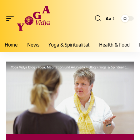
Aa
Größenänderun
Home
News
Yoga & Spiritualität
Health & Food
Yoga Vidya Blog - Yoga, Meditation und Ayurveda
>
Blog
>
Yoga & Spiritualität
>
Yoga