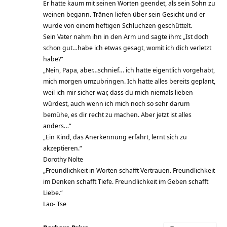
Er hatte kaum mit seinen Worten geendet, als sein Sohn zu
weinen begann. Tränen liefen über sein Gesicht und er
wurde von einem heftigen Schluchzen geschüttelt.
Sein Vater nahm ihn in den Arm und sagte ihm: „Ist doch
schon gut…habe ich etwas gesagt, womit ich dich verletzt
habe?“
„Nein, Papa, aber…schnief… ich hatte eigentlich vorgehabt,
mich morgen umzubringen. Ich hatte alles bereits geplant,
weil ich mir sicher war, dass du mich niemals lieben
würdest, auch wenn ich mich noch so sehr darum
bemühe, es dir recht zu machen. Aber jetzt ist alles
anders…“
„Ein Kind, das Anerkennung erfährt, lernt sich zu
akzeptieren.“
Dorothy Nolte
„Freundlichkeit in Worten schafft Vertrauen. Freundlichkeit
im Denken schafft Tiefe. Freundlichkeit im Geben schafft
Liebe.“
Lao- Tse