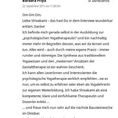
Barbara Priya
ANTWORTEN
22. September 2011 um 11:38 Uhr
Om Om Om.
Liebe Shivakami – das hast Du in dem Interview wunderbar
erklärt. Danke!
Ich befinde mich gerade selbst in der Ausbildung zur
„psychologischen Yogatherapeutin“ und bin nachhaltig
immer mehr im Begreifen dessen, was wir da lernen und
tun. Alles wird – auch durch meine eigene Praxis – immer
runder und stimmiger. Die Synthese aus traditionellem
Yogawissen und den „modernen“ Ansätzen der
Gestalttherapie ist ein wahres Geschenk.
Ich kann allen LeserInnen und Interessierten die
psychologische Yogatherapie wirklich empfehlen…sie es
nun, um es selbst zu erfahren oder eben als YogalehrerIn
zur eigenen Weiterbildung. Ich habe Shivakami als eine
kompetente, klare und einfühlsame Therapeutin und
Dozentin erlebt …
… und freue mich nun sehr auf die nächste Bausteinwoche
im Oktober.