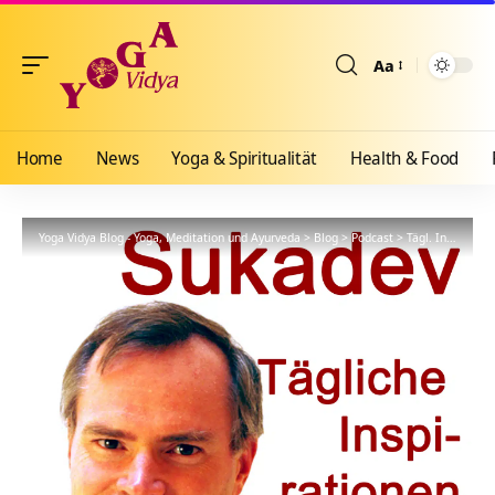
Aa
Größenänderun
Home
News
Yoga & Spiritualität
Health & Food
Yoga Vidya Blog - Yoga, Meditation und Ayurveda
>
Blog
>
Podcast
>
Tägl. Inspiration