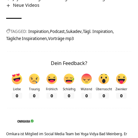
Neue Videos
TAGGED:
Inspiration
Podcast
Sukadev
Tägl. Inspiration
Tägliche Inspirationen
Vorträge mp3
Dein Feedback?
Liebe
Traurig
Fröhlich
Schläfrig
Wütend
Überrascht
Zwinker
0
0
0
0
0
0
0
OMKARA
Omkara ist Mitglied im Social Media Team bei Yoga Vidya Bad Meinberg. Er