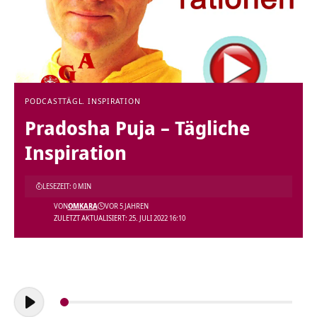
PODCAST
TÄGL. INSPIRATION
Pradosha Puja – Tägliche
Inspiration
LESEZEIT: 0 MIN
VON
OMKARA
VOR 5 JAHREN
ZULETZT AKTUALISIERT: 25. JULI 2022 16:10
Audio-
Player