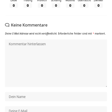
Liebe
Traurig
Fröhlich
Schläfrig
Wütend
Überrascht
Zwinker
0
0
0
0
0
0
0
Keine Kommentare
Deine E-Mail-Adresse wird nicht veröffentlicht.
Erforderliche Felder sind mit
*
markiert.