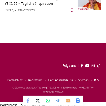
YS II. 55 – Tägliche Inspiration
VOR 5 JAHREN
577 VIEWS
Folge uns
Datenschutz
Impressum
Haftungsausschluss
Sitemap
RSS
© 2026 Yoga Vidya e.V. · Yogaweg 7 · 32805 Horn‑Bad Meinberg · +49 5234 87‑0 ·
info@yoga‑vidya.de
WordPress Cookie Notice by Real Cookie Banner