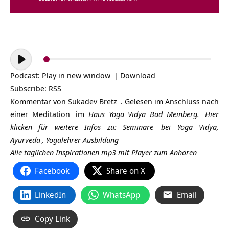
Audio-
Player
Podcast:
Play in new window
|
Download
Subscribe:
RSS
Kommentar von
Sukadev Bretz
. Gelesen im Anschluss nach
einer
Meditation
im
Haus Yoga Vidya Bad Meinberg.
Hier
klicken für weitere Infos zu:
Seminare
bei Yoga Vidya,
Ayurveda
,
Yogalehrer Ausbildung
Alle täglichen Inspirationen mp3 mit Player zum Anhören
Facebook
Share on X
LinkedIn
WhatsApp
Email
Copy Link