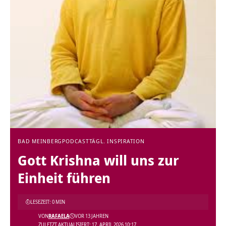
BAD MEINBERG
PODCAST
TÄGL. INSPIRATION
Gott Krishna will uns zur
Einheit führen
LESEZEIT: 0 MIN
VON
RAFAELA
VOR 13 JAHREN
ZULETZT AKTUALISIERT: 17. APRIL 2026 10:17