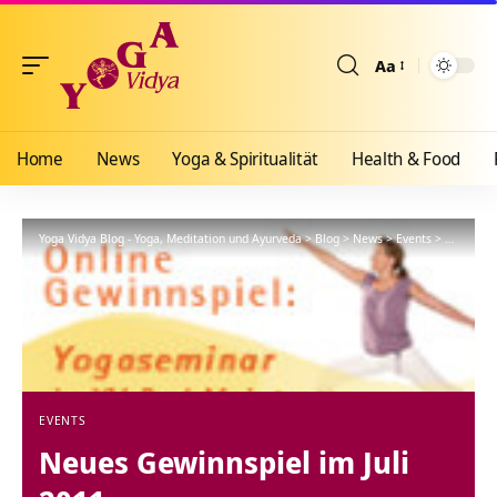
Aa
Größenänderun
Home
News
Yoga & Spiritualität
Health & Food
Yoga Vidya Blog - Yoga, Meditation und Ayurveda
>
Blog
>
News
>
Events
>
Neues Gew
EVENTS
Neues Gewinnspiel im Juli