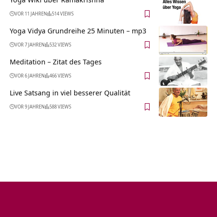
VOR 11 JAHREN
514 VIEWS
Yoga Vidya Grundreihe 25 Minuten – mp3
VOR 7 JAHREN
532 VIEWS
Meditation – Zitat des Tages
VOR 6 JAHREN
466 VIEWS
Live Satsang in viel besserer Qualität
VOR 9 JAHREN
588 VIEWS