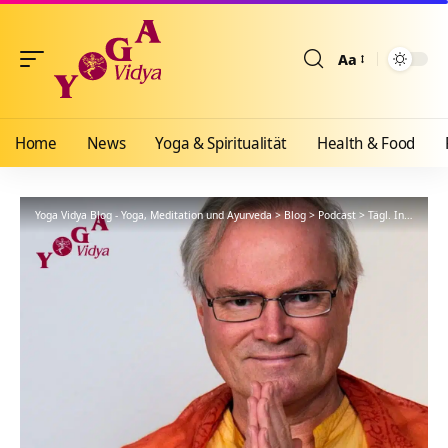
Aa
Größenänderun
Home
News
Yoga & Spiritualität
Health & Food
Yoga Vidya Blog - Yoga, Meditation und Ayurveda
>
Blog
>
Podcast
>
Tägl. Inspiration