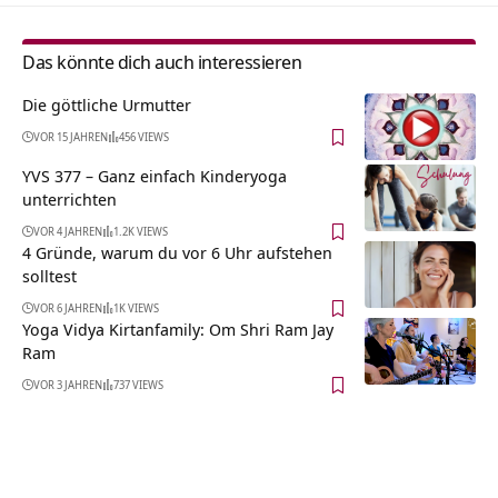
Das könnte dich auch interessieren
Die göttliche Urmutter
VOR 15 JAHREN
456 VIEWS
YVS 377 – Ganz einfach Kinderyoga
unterrichten
VOR 4 JAHREN
1.2K VIEWS
4 Gründe, warum du vor 6 Uhr aufstehen
solltest
VOR 6 JAHREN
1K VIEWS
Yoga Vidya Kirtanfamily: Om Shri Ram Jay
Ram
VOR 3 JAHREN
737 VIEWS