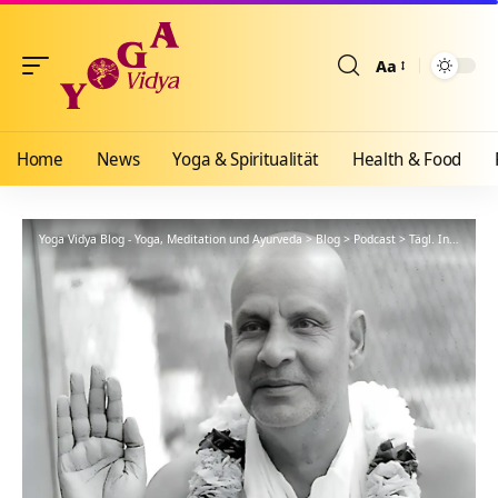
Aa
Größenänderun
Home
News
Yoga & Spiritualität
Health & Food
Yoga Vidya Blog - Yoga, Meditation und Ayurveda
>
Blog
>
Podcast
>
Tägl. Inspiration