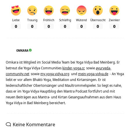
Liebe
Traurig
Fröhlich
Schläfrig
Wütend
Überrascht
Zwinker
0
0
0
0
0
0
0
OMKARA
Omkara ist Mitglied im Social Media Team bei Yoga Vidya Bad Meinberg. Er
betreut die Yoga Vidya Communities
kinder-yoga.cc
sowie
ayurveda-
community.net
sowie
my.yoga-vidya.org
und
mein.yoga-vidya.de
- An Yoga
liebt er vor allem Bhakti-Yoga, Meditation und Kirtansingen. Er ist
leidenschaftlicher Obertonsänger und Maultrommelspieler. So liegt es nahe,
dass er im Yoga Vidya Hauptblog den Mantra Podcast fortführt und mit
neuen Beiträgen aus Mantra- und Kirtan Gesangsaufnahmen aus dem Haus
Yoga Vidya in Bad Meinberg bereichert.
Keine Kommentare