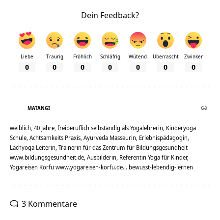
Dein Feedback?
Liebe
Traurig
Fröhlich
Schläfrig
Wütend
Überrascht
Zwinker
0
0
0
0
0
0
0
MATANGI
weiblich, 40 Jahre, freiberuflich selbständig als Yogalehrerin, Kinderyoga
Schule, Achtsamkeits Praxis, Ayurveda Masseurin, Erlebnispädagogin,
Lachyoga Leiterin, Trainerin für das Zentrum für Bildungsgesundheit
www.bildungsgesundheit.de, Ausbilderin, Referentin Yoga für Kinder,
Yogareisen Korfu www.yogareisen-korfu.de... bewusst-lebendig-lernen
3 Kommentare