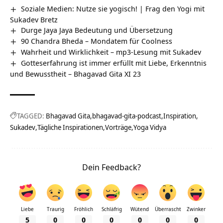
Soziale Medien: Nutze sie yogisch! | Frag den Yogi mit
Sukadev Bretz
Durge Jaya Jaya Bedeutung und Übersetzung
90 Chandra Bheda – Mondatem für Coolness
Wahrheit und Wirklichkeit – mp3-Lesung mit Sukadev
Gotteserfahrung ist immer erfüllt mit Liebe, Erkenntnis
und Bewusstheit – Bhagavad Gita XI 23
TAGGED:
Bhagavad Gita
bhagavad-gita-podcast
Inspiration
Sukadev
Tägliche Inspirationen
Vorträge
Yoga Vidya
Dein Feedback?
Liebe
Traurig
Fröhlich
Schläfrig
Wütend
Überrascht
Zwinker
5
0
0
0
0
0
0