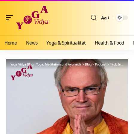
Aa
Größenänderun
Home
News
Yoga & Spiritualität
Health & Food
Yoga Vidya Blog - Yoga, Meditation und Ayurveda
>
Blog
>
Podcast
>
Tägl. Inspiration