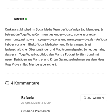
OMKARA
Omkara ist Mitglied im Social Media Team bei Yoga Vidya Bad Meinberg. Er
betreut die Yoga Vidya Communities
kinder-yoga.cc
sowie
ayurveda-
community.net
sowie
my.yoga-vidya.org
und
mein.yoga-vidya.de
- An Yoga
liebt er vor allem Bhakti-Yoga, Meditation und Kirtansingen. Er ist
leidenschaftlicher Obertonsänger und Maultrommelspieler. So liegt es nahe,
dass er im Yoga Vidya Hauptblog den Mantra Podcast fortführt und mit
neuen Beiträgen aus Mantra- und Kirtan Gesangsaufnahmen aus dem Haus
Yoga Vidya in Bad Meinberg bereichert.
4 Kommentare
Rafaela
ANTWORTEN
26. April 2012 um 13:40 Uhr
Om liebe Premayjoti,