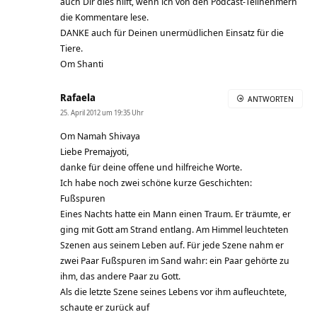
auch Dir dies hilft, wenn ich von den Podcast-Teilnehmern
die Kommentare lese.
DANKE auch für Deinen unermüdlichen Einsatz für die
Tiere.
Om Shanti
Rafaela
ANTWORTEN
25. April 2012 um 19:35 Uhr
Om Namah Shivaya
Liebe Premajyoti,
danke für deine offene und hilfreiche Worte.
Ich habe noch zwei schöne kurze Geschichten:
Fußspuren
Eines Nachts hatte ein Mann einen Traum. Er träumte, er
ging mit Gott am Strand entlang. Am Himmel leuchteten
Szenen aus seinem Leben auf. Für jede Szene nahm er
zwei Paar Fußspuren im Sand wahr: ein Paar gehörte zu
ihm, das andere Paar zu Gott.
Als die letzte Szene seines Lebens vor ihm aufleuchtete,
schaute er zurück auf