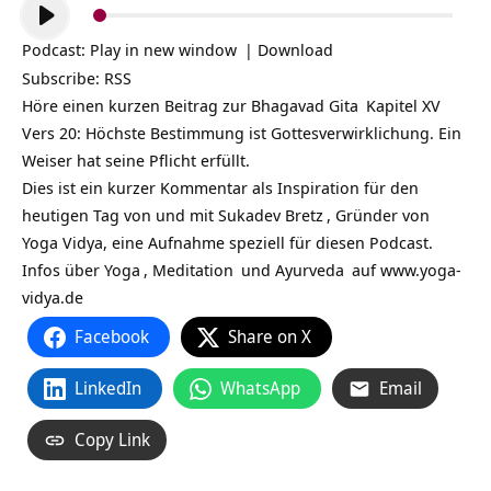
Audio-
Player
Podcast:
Play in new window
|
Download
Subscribe:
RSS
Höre einen kurzen Beitrag zur
Bhagavad Gita
Kapitel XV
Vers 20: Höchste Bestimmung ist Gottesverwirklichung. Ein
Weiser hat seine Pflicht erfüllt.
Dies ist ein kurzer Kommentar als Inspiration für den
heutigen Tag von und mit
Sukadev Bretz
, Gründer von
Yoga Vidya, eine Aufnahme speziell für diesen Podcast.
Infos über
Yoga
,
Meditation
und
Ayurveda
auf
www.yoga-
vidya.de
Facebook
Share on X
LinkedIn
WhatsApp
Email
Copy Link