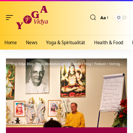
Aa
Größenänderun
Home
News
Yoga & Spiritualität
Health & Food
Yoga Vidya Blog - Yoga, Meditation und Ayurveda
>
Blog
>
Podcast
>
Vorträge
>
Geda