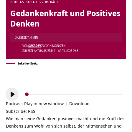
PODCAST
SUKADEV
VORTRÄGE
Gedankenkraft und Positives
Denken
LESEZEIT: 0 MIN
VON
SUKADEV
VOR 4 MONATEN
ZULETZT AKTUALISIERT: 21. APRIL 2026 09:31
Sukadev Bretz
Audio-
Player
Podcast:
Play in new window
|
Download
Subscribe:
RSS
Wie man seine Gedanken positiver macht und die Kraft des
Denkens zum Wohl von sich selbst, der Mitmenschen und