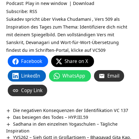
Podcast:
Play in new window
|
Download
Subscribe:
RSS
Sukadev spricht über
Viveka Chudamani
, Vers 509 als
Inspiration des Tages zum Thema: Identifiziere dich nicht
mit deinem Spiegelbild. Den vollständigen Vers mit
Sanskrit, Devanagari und Wort-für-Wort-Übersetzung
findest du im Schriften-Portal, klicke auf
VC509
Facebook
Share on X
LinkedIn
WhatsApp
Email
Copy Link
Die negativen Konsequenzen der Identifikation VC 137
Das besiegen des Todes – HYP.III.59
Sadhana in den einzelnen Yogaschulen – Tägliche
Inspiration
YVS262 – Sieh Gott in Großartigem – Bhagavad Gita Kap.