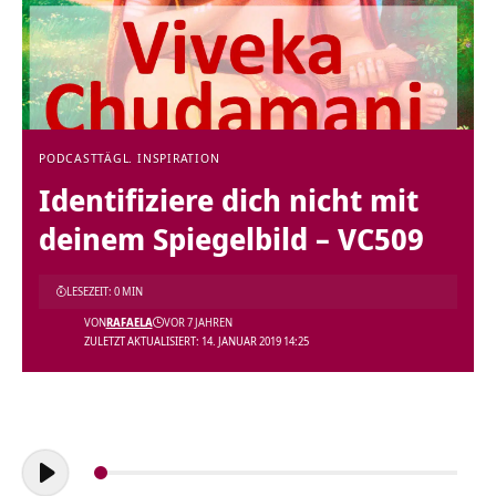
PODCAST
TÄGL. INSPIRATION
Identifiziere dich nicht mit
deinem Spiegelbild – VC509
LESEZEIT: 0 MIN
VON
RAFAELA
VOR 7 JAHREN
ZULETZT AKTUALISIERT: 14. JANUAR 2019 14:25
Audio-
Player