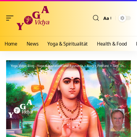
Aa
Größenänderun
Home
News
Yoga & Spiritualität
Health & Food
Yoga Vidya Blog - Yoga, Meditation und Ayurveda
>
Blog
>
Podcast
>
Tägl. Inspiration