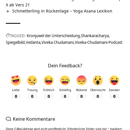
X ab Vers 21
Schmetterling in Rückenlage – Yoga Asana Lexikon
TAGGED:
Kronjuwel der Unterscheidung
Shankaracharya
Spiegelbild
Vedanta
Viveka Chudamani
Viveka-Chudamani-Podcast
Dein Feedback?
Liebe
Traurig
Fröhlich
Schläfrig
Wütend
Überrascht
Zwinker
0
0
0
0
0
0
0
Keine Kommentare
Deine E-Mail-Adresse wird nicht veröffentlicht.
Erforderliche Felder sind mit
*
markiert.