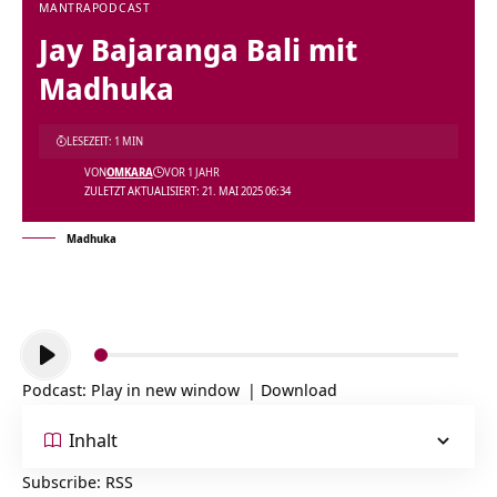
MANTRA
PODCAST
Jay Bajaranga Bali mit
Madhuka
LESEZEIT: 1 MIN
VON
OMKARA
VOR 1 JAHR
ZULETZT AKTUALISIERT: 21. MAI 2025 06:34
Madhuka
Audio-
Player
Podcast:
Play in new window
|
Download
Inhalt
Subscribe:
RSS