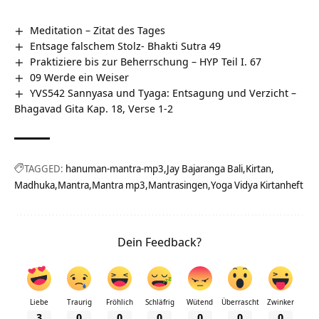
Meditation – Zitat des Tages
Entsage falschem Stolz- Bhakti Sutra 49
Praktiziere bis zur Beherrschung – HYP Teil I. 67
09 Werde ein Weiser
YVS542 Sannyasa und Tyaga: Entsagung und Verzicht –
Bhagavad Gita Kap. 18, Verse 1-2
TAGGED:
hanuman-mantra-mp3
Jay Bajaranga Bali
Kirtan
Madhuka
Mantra
Mantra mp3
Mantrasingen
Yoga Vidya Kirtanheft
Dein Feedback?
Liebe
Traurig
Fröhlich
Schläfrig
Wütend
Überrascht
Zwinker
3
0
0
0
0
0
0