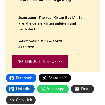
Sozusagen „The real Kirtan-Book“ – für
alle, die gerne Kirtan anleiten und
begleiten!
Ringgebunden mit 198 Seiten
A4-Format
NOTENBUCH IM SHOP >>
Facebook
Share on X
LinkedIn
WhatsApp
Email
Copy Link