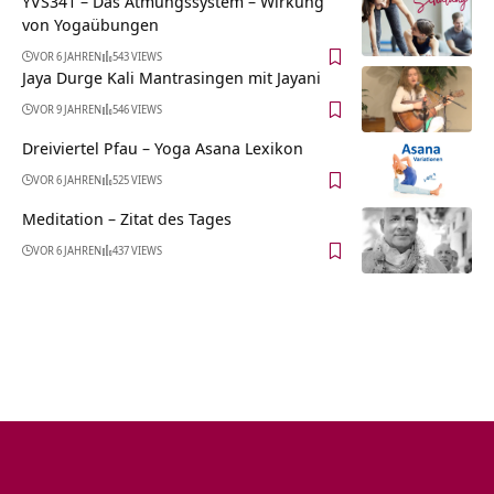
YVS341 – Das Atmungssystem – Wirkung
von Yogaübungen
VOR 6 JAHREN
543 VIEWS
Jaya Durge Kali Mantrasingen mit Jayani
VOR 9 JAHREN
546 VIEWS
Dreiviertel Pfau – Yoga Asana Lexikon
VOR 6 JAHREN
525 VIEWS
Meditation – Zitat des Tages
VOR 6 JAHREN
437 VIEWS