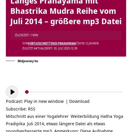
Langes Pranayama mit
Bhastrika Mudra Reihe vom
Juli 2014 – größere mp3 Datei
LESEZEIT: 1 MIN
VON
FORTGESCHRITTENES PRANAYAMA
VOR 12 JAHREN
ZULETZT AKTUALISIERT: 20. JULI 2025 12:39
Midjourney hu
Audio-
Player
Podcast:
Play in new window
|
Download
Subscribe:
RSS
Mitschnitt aus einer
Yogalehrer
Weiterbildung
Hatha Yoga
Pradipika
Juli 2014, etwas längere Datei als etwas
soundverbesserte mp3. Anmerkung: Diese Aufnahme