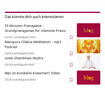
Das könnte dich auch interessieren
55 Minuten Pranayama –
Grundpranayamas für intensive Praxis
VOR 11 JAHREN
482 VIEWS
Manipura Chakra Meditation – mp3
Podcast
VOR 6 JAHREN
689 VIEWS
Linke Shambhavi Mudra
VOR 8 JAHREN
408 VIEWS
Was ist Kundalini-Erwachen? Video
VOR 16 JAHREN
954 VIEWS