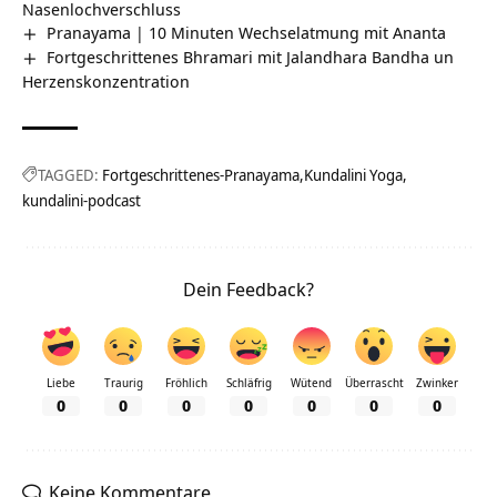
Nasenlochverschluss
Pranayama | 10 Minuten Wechselatmung mit Ananta
Fortgeschrittenes Bhramari mit Jalandhara Bandha un
Herzenskonzentration
TAGGED:
Fortgeschrittenes-Pranayama
Kundalini Yoga
kundalini-podcast
Dein Feedback?
Liebe
Traurig
Fröhlich
Schläfrig
Wütend
Überrascht
Zwinker
0
0
0
0
0
0
0
Keine Kommentare