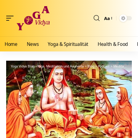
Aa
Größenänderun
Home
News
Yoga & Spiritualität
Health & Food
Yoga Vidya Blog - Yoga, Meditation und Ayurveda
>
Blog
>
Podcast
>
Meditationsanleitung