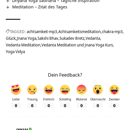
Dhyana Yoga Sadhana – Tägliche Inspiration
Meditation – Zitat des Tages
TAGGED:
achtsamkeit-mp3
Achtsamkeitsmeditation
chakra-mp3
Glück
Jnana Yoga
Sakshi Bhav
Sukadev Bretz
Vedanta
Vedanta Meditation
Vedanta Meditation und Jnana Yoga Kurs
Yoga Vidya
Dein Feedback?
Liebe
Traurig
Fröhlich
Schläfrig
Wütend
Überrascht
Zwinker
0
0
0
0
0
0
0
OMKARA