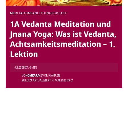
MEDITATIONSANLEITUNG
PODCAST
1A Vedanta Meditation und
Jnana Yoga: Was ist Vedanta,
Achtsamkeitsmeditation – 1.
Lektion
LESEZEIT: 6 MIN
VON
OMKARA
VOR 9 JAHREN
ZULETZT AKTUALISIERT: 4. MAI 2026 09:01
Video-
Player