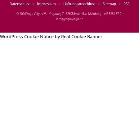
Datenschutz
Impressum
Haftungsausschluss
Sitemap
RSS
© 2026 Yoga Vidya e.V. · Yogaweg 7 · 32805 Horn‑Bad Meinberg · +49 5234 87‑0 ·
info@yoga‑vidya.de
WordPress Cookie Notice by Real Cookie Banner