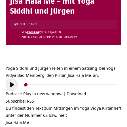
Jisa Hala Me – mit Yoga
Siddhi und Jürgen
LESEZEIT: 1 MIN
VON
OMKARA
VOR 13 JAHREN
ZULETZT AKTUALISIERT: 15. APRIL 2026 09:19
Yoga Siddhi und Jürgen leiten in einem
Satsang
bei
Yoga
Vidya Bad Meinberg
den Kirtan
Jisa Hala Me
an.
Audio-
Player
Podcast:
Play in new window
|
Download
Subscribe:
RSS
Du findest den Text zum Mitsingen im Yoga Vidya Kirtanheft
unter der Nummer 62 bzw. hier:
Jisa Hāla Me