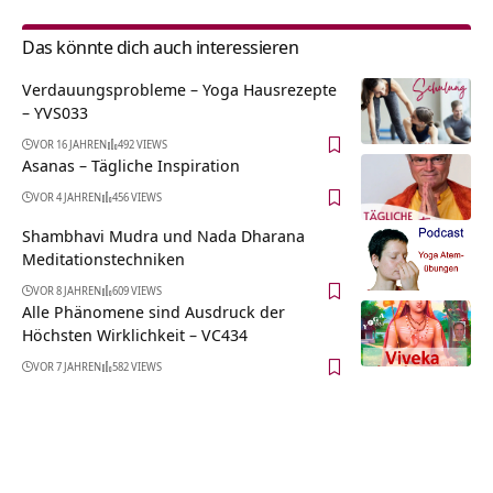
Das könnte dich auch interessieren
Verdauungsprobleme – Yoga Hausrezepte
– YVS033
VOR 16 JAHREN
492 VIEWS
Asanas – Tägliche Inspiration
VOR 4 JAHREN
456 VIEWS
Shambhavi Mudra und Nada Dharana
Meditationstechniken
VOR 8 JAHREN
609 VIEWS
Alle Phänomene sind Ausdruck der
Höchsten Wirklichkeit – VC434
VOR 7 JAHREN
582 VIEWS