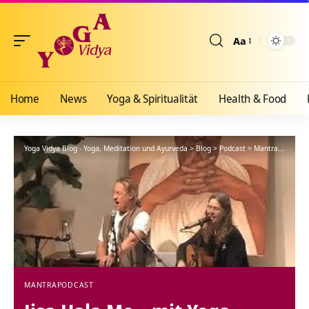
Aa
Größenänderun
Home
News
Yoga & Spiritualität
Health & Food
Yoga Vidya Blog - Yoga, Meditation und Ayurveda
>
Blog
>
Podcast
>
Mantra
>
Jisa H
MANTRA
PODCAST