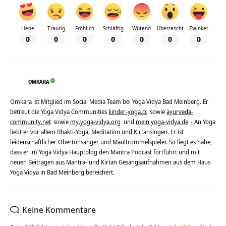
Liebe
Traurig
Fröhlich
Schläfrig
Wütend
Überrascht
Zwinker
0
0
0
0
0
0
0
OMKARA
Omkara ist Mitglied im Social Media Team bei Yoga Vidya Bad Meinberg. Er
betreut die Yoga Vidya Communities
kinder-yoga.cc
sowie
ayurveda-
community.net
sowie
my.yoga-vidya.org
und
mein.yoga-vidya.de
- An Yoga
liebt er vor allem Bhakti-Yoga, Meditation und Kirtansingen. Er ist
leidenschaftlicher Obertonsänger und Maultrommelspieler. So liegt es nahe,
dass er im Yoga Vidya Hauptblog den Mantra Podcast fortführt und mit
neuen Beiträgen aus Mantra- und Kirtan Gesangsaufnahmen aus dem Haus
Yoga Vidya in Bad Meinberg bereichert.
Keine Kommentare