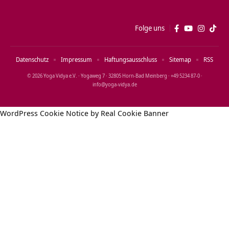
Folge uns
Datenschutz
Impressum
Haftungsausschluss
Sitemap
RSS
© 2026 Yoga Vidya e.V. · Yogaweg 7 · 32805 Horn‑Bad Meinberg · +49 5234 87‑0 ·
info@yoga‑vidya.de
WordPress Cookie Notice by Real Cookie Banner