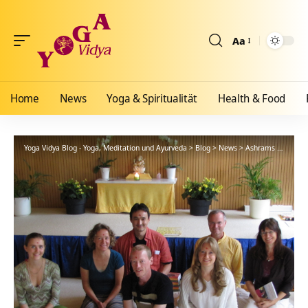
Aa
Größenänderun
Home
News
Yoga & Spiritualität
Health & Food
Yoga Vidya Blog - Yoga, Meditation und Ayurveda
>
Blog
>
News
>
Ashrams
>
Bad Me