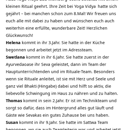
kleinen Ritual geehrt. Ihre Zeit bei
Yoga Vidya
hatte sich
gejährt – bei manchen schon zum 8.Mal! Wir freuen uns
euch alle mit dabei zu haben und wünschen euch auch
weiterhin eine erfüllte, wunderbare Zeit! Herzlichen
Glückwunsch!
Helena
kommt in ihr 3.Jahr. Sie hatte in der Küche
begonnen und arbeitet jetzt im Adressteam.
Swetlana
kommt in ihr 6.Jahr. Sie hatte zuerst in der
Ayurvedaoase ihr Seva geleistet, dann im Team der
Hauptunterrichtenden und im Rituale-Team. Besonders
wenn sie Rituale anleitet, ist sie mit Herz und Seele und
ganz viel
Bhakti
(Hingabe) dabei und hilft so aktiv, die
liebevolle Schwingung im Haus zu nähren und zu halten.
Thomas
kommt in sein 2.Jahr. Er ist im Technikteam und
sorgt so dafür, dass im Hintergrund alles gut läuft und
Gäste wie Sevakas ein gutes Zuhause bei uns haben.
Susan
kommt in ihr 9.Jahr. Sie hatte im Sattwa Team
begonnen, wo sie auch Teamleiterin war und arbeitet jetzt