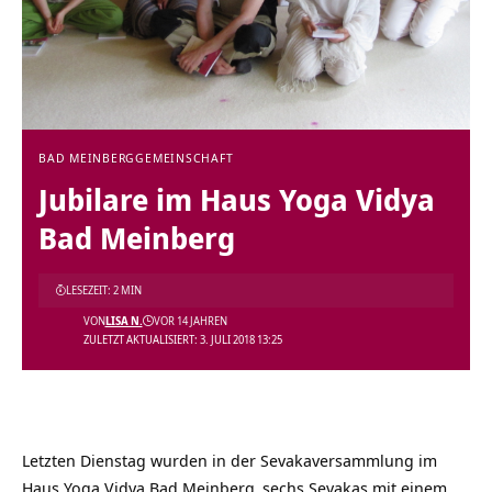
BAD MEINBERG
GEMEINSCHAFT
Jubilare im Haus Yoga Vidya
Bad Meinberg
LESEZEIT: 2 MIN
VON
LISA N.
VOR 14 JAHREN
ZULETZT AKTUALISIERT: 3. JULI 2018 13:25
Letzten Dienstag wurden in der Sevakaversammlung im
Haus Yoga Vidya Bad Meinberg
sechs Sevakas mit einem