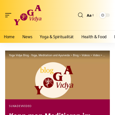
Aa
Größenänderun
Home
News
Yoga & Spiritualität
Health & Food
Yoga Vidya Blog - Yoga, Meditation und Ayurveda
>
Blog
>
Videos
>
Video
>
Kann man
SUKADEV
VIDEO