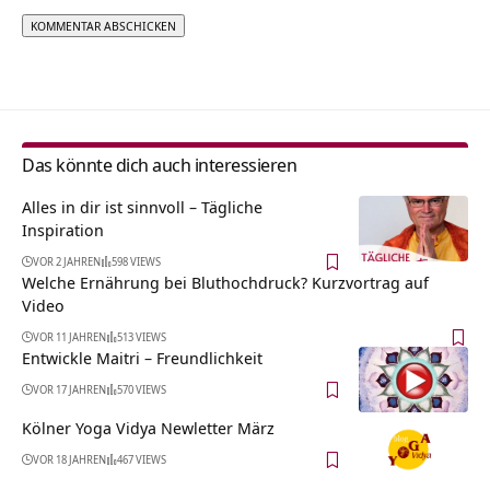
Alternative:
Das könnte dich auch interessieren
Alles in dir ist sinnvoll – Tägliche
Inspiration
VOR 2 JAHREN
598 VIEWS
Welche Ernährung bei Bluthochdruck? Kurzvortrag auf
Video
VOR 11 JAHREN
513 VIEWS
Entwickle Maitri – Freundlichkeit
VOR 17 JAHREN
570 VIEWS
Kölner Yoga Vidya Newletter März
VOR 18 JAHREN
467 VIEWS