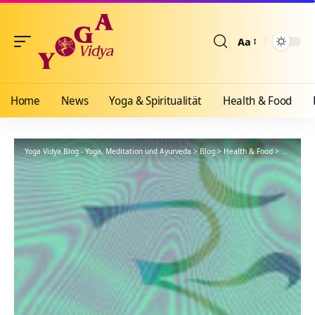
Aa
Größenänderun
Home
News
Yoga & Spiritualität
Health & Food
Yoga Vidya Blog - Yoga, Meditation und Ayurveda
>
Blog
>
Health & Food
>
Yogathera