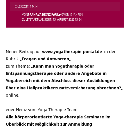
LESEZEIT: 1 MIN
VON
PRANAVA HEINZ PAULY
VOR 17 JAHREN
ZULETZT AKTUALISIERT: 13. AUGUST 2025 13:54
Neuer Beitrag auf
www.yogatherapie-portal.de
in der
Rubrik
„
Fragen und Antworten
„
zum Thema:
„
Kann man Yogatherapie oder
Entspannungstherapie oder andere Angebote in
Yogabereich mit dem Abschluss dieser Ausbildungen
über eine Heilpraktikerzusatzversicherung abrechnen?
„
online.
euer Heinz vom Yoga Therapie Team
Alle körperorientierte Yoga-therapie Seminare im
Überblick mit Möglichkeit zur Anmeldung