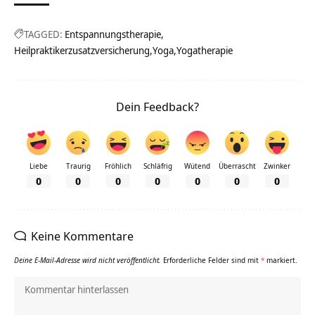
TAGGED:
Entspannungstherapie
Heilpraktikerzusatzversicherung
Yoga
Yogatherapie
Dein Feedback?
Liebe
Traurig
Fröhlich
Schläfrig
Wütend
Überrascht
Zwinker
0
0
0
0
0
0
0
Keine Kommentare
Deine E-Mail-Adresse wird nicht veröffentlicht.
Erforderliche Felder sind mit
*
markiert.