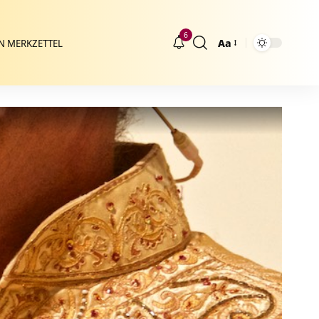
6
Aa
N MERKZETTEL
Größenänderung