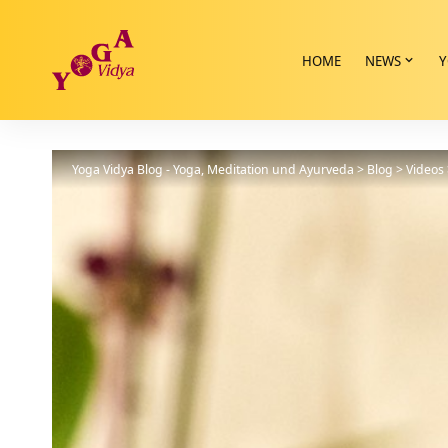
HOME
NEWS
Y
Yoga Vidya Blog - Yoga, Meditation und Ayurveda
>
Blog
>
Videos