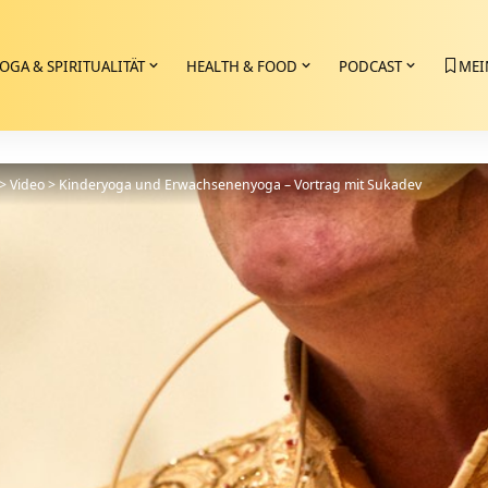
OGA & SPIRITUALITÄT
HEALTH & FOOD
PODCAST
MEI
>
Video
>
Kinderyoga und Erwachsenenyoga – Vortrag mit Sukadev