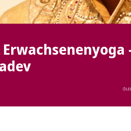
 Erwachsenenyoga 
kadev
LES