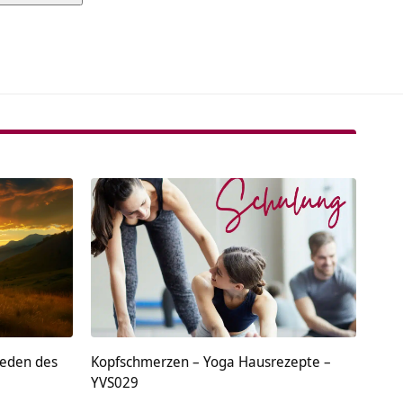
tive:
ieden des
Kopfschmerzen – Yoga Hausrezepte –
YVS029