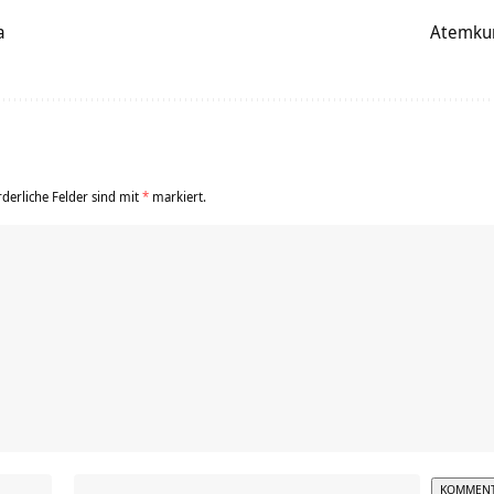
a
Atemkur
rderliche Felder sind mit
*
markiert.