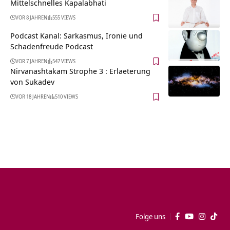
Mittelschnelles Kapalabhati
VOR 8 JAHREN
555 VIEWS
Podcast Kanal: Sarkasmus, Ironie und
Schadenfreude Podcast
VOR 7 JAHREN
547 VIEWS
Nirvanashtakam Strophe 3 : Erlaeterung
von Sukadev
VOR 18 JAHREN
510 VIEWS
Folge uns