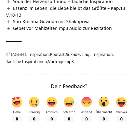
Yoga der Herzensöffnung – Tägliche Inspiration
Essenz im Leben, die Liebe bleibt das Größte – Kap.13
V.10-13
Shri Krishna Govinda mit Shaktipriya
Gebet vor Mahlzeiten mp3 Audio zur Rezitation
TAGGED:
Inspiration
Podcast
Sukadev
Tägl. Inspiration
Tägliche Inspirationen
Vorträge mp3
Dein Feedback?
Liebe
Traurig
Fröhlich
Schläfrig
Wütend
Überrascht
Zwinker
0
0
0
0
0
0
0