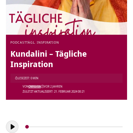
PODCAST
TÄGL. INSPIRATION
Kundalini – Tägliche
Inspiration
LESEZEIT: 0 MIN
VON
OMKARA
VOR 2 JAHREN
ZULETZT AKTUALISIERT: 21. FEBRUAR 2024 00:21
Audio-
Player