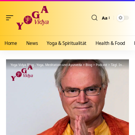
Aa
Größenänderun
Home
News
Yoga & Spiritualität
Health & Food
Yoga Vidya Blog - Yoga, Meditation und Ayurveda
>
Blog
>
Podcast
>
Tägl. Inspiration