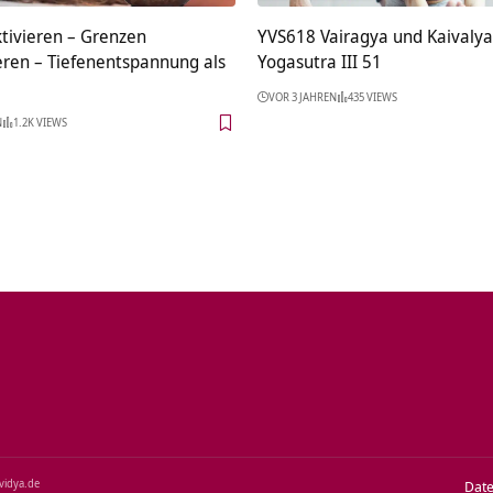
ktivieren – Grenzen
YVS618 Vairagya und Kaivalya
eren – Tiefenentspannung als
Yogasutra III 51
VOR 3 JAHREN
435 VIEWS
N
1.2K VIEWS
‑vidya.de
Dat