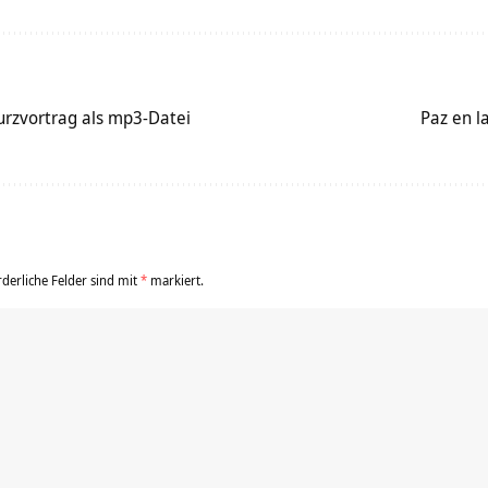
urzvortrag als mp3-Datei
Paz en l
rderliche Felder sind mit
*
markiert.