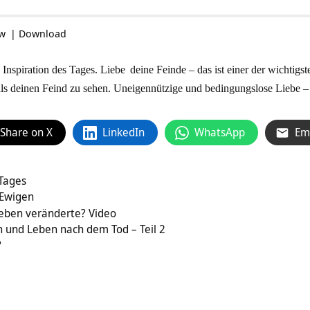
ow
|
Download
 Inspiration des Tages.
Liebe
deine Feinde – das ist einer der wichtig
 als deinen Feind zu sehen. Uneigennützige und bedingungslose Liebe –
Share on X
LinkedIn
WhatsApp
Em
 Tages
 Ewigen
eben veränderte? Video
 und Leben nach dem Tod – Teil 2
?