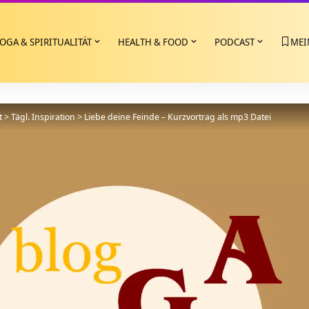
OGA & SPIRITUALITÄT
HEALTH & FOOD
PODCAST
MEI
t
>
Tägl. Inspiration
>
Liebe deine Feinde – Kurzvortrag als mp3 Datei