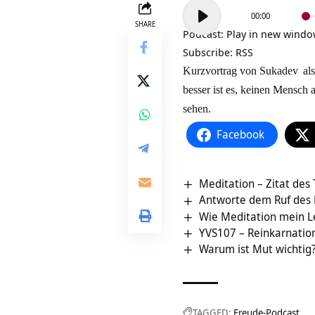
Audio-
00:00
Player
SHARE
Podcast:
Play in new wind
Subscribe:
RSS
Kurzvortrag von
Sukadev
als
besser ist es, keinen Mensch
sehen.
Facebook
Meditation – Zitat des
Antworte dem Ruf des
Wie Meditation mein L
YVS107 – Reinkarnation
Warum ist Mut wichtig
TAGGED:
Freude-Podcast