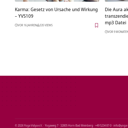
Karma: Gesetz von Ursache und Wirkung
Die Aura a
– YVS109
transzendi
mp3 Datei
VOR 16 JAHREN
535 VIEWS
VOR 9 MONATE
© 2026 Yoga Vidya e.V. · Yogaweg 7 · 32805 Horn‑Bad Meinberg · +49 5234 87‑0 · info@yoga