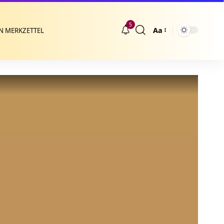
5
Aa
N MERKZETTEL
Größenänderung