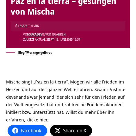
Paz en la tierra – gesungen
von Mischa
LESEZEIT: 0 MIN
VON
SUKADEV
VOR 19 JAHREN
ZULETZT AKTUALISIERT: 19. JUNI 2025 12:37
Blog YV orange gelb rot
Mischa singt „Paz en la tierra“. Mögen wir alle Frieden im
Herzen und auf der ganzen Welt erfahren.
Swami
Vishnu-
devananda war jemand, der sich sehr für den Frieden auf
der Welt eingesetzt hat und zahlreiche Friedensaktionen
initiiert bzw. unterstützt hat. Willst du mehr über ihn
erfahren, klicke hier…
Facebook
Share on X