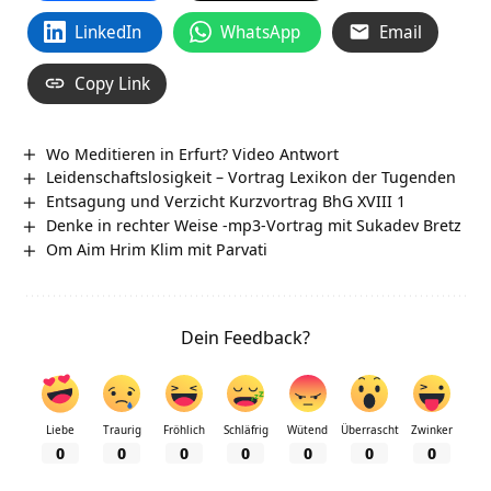
LinkedIn
WhatsApp
Email
Copy Link
Wo Meditieren in Erfurt? Video Antwort
Leidenschaftslosigkeit – Vortrag Lexikon der Tugenden
Entsagung und Verzicht Kurzvortrag BhG XVIII 1
Denke in rechter Weise -mp3-Vortrag mit Sukadev Bretz
Om Aim Hrim Klim mit Parvati
Dein Feedback?
Liebe
Traurig
Fröhlich
Schläfrig
Wütend
Überrascht
Zwinker
0
0
0
0
0
0
0