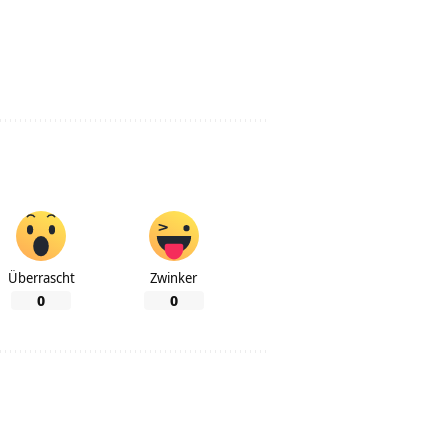
Überrascht
Zwinker
0
0