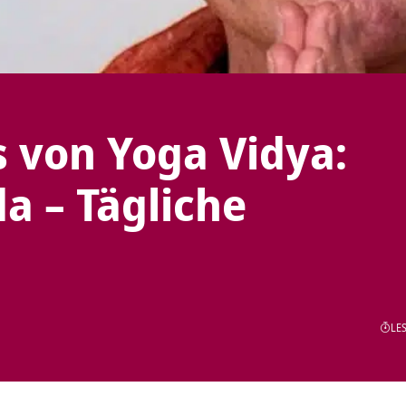
s von Yoga Vidya:
a – Tägliche
LES