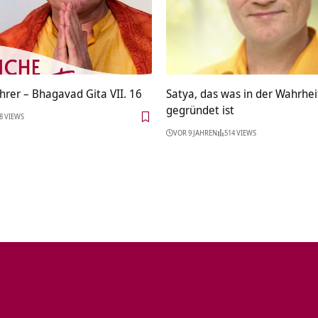
hrer – Bhagavad Gita VII. 16
Satya, das was in der Wahrhei
gegründet ist
8 VIEWS
VOR 9 JAHREN
514 VIEWS