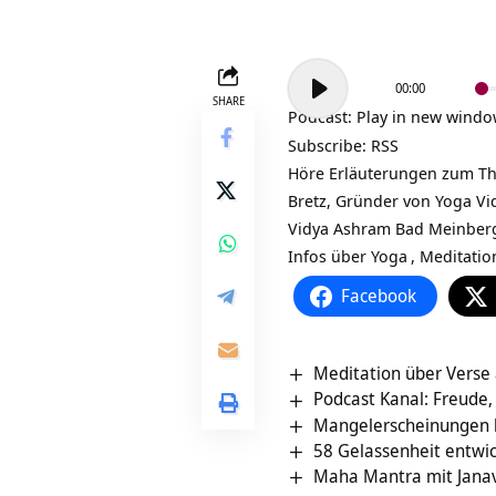
Audio-
00:00
Player
SHARE
Podcast:
Play in new wind
Subscribe:
RSS
Höre Erläuterungen zum Them
Bretz, Gründer von
Yoga Vi
Vidya Ashram Bad Meinber
Infos über
Yoga
,
Meditatio
Facebook
Meditation über Vers
Podcast Kanal: Freude,
Mangelerscheinungen b
58 Gelassenheit entwi
Maha Mantra mit Jana