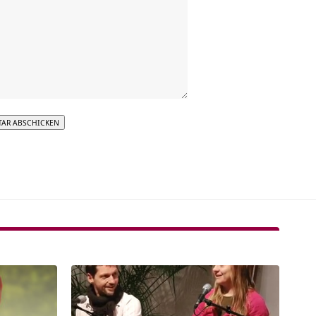
tive: