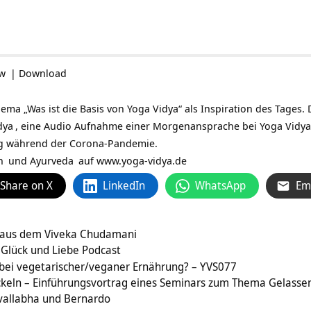
ow
|
Download
a „Was ist die Basis von Yoga Vidya“ als Inspiration des Tages. 
dya
, eine Audio Aufnahme einer Morgenansprache bei
Yoga Vidy
g während der Corona-Pandemie.
n
und
Ayurveda
auf
www.yoga-vidya.de
Share on X
LinkedIn
WhatsApp
Em
e aus dem Viveka Chudamani
 Glück und Liebe Podcast
ei vegetarischer/veganer Ernährung? – YVS077
ckeln – Einführungsvortrag eines Seminars zum Thema Gelasse
vallabha und Bernardo