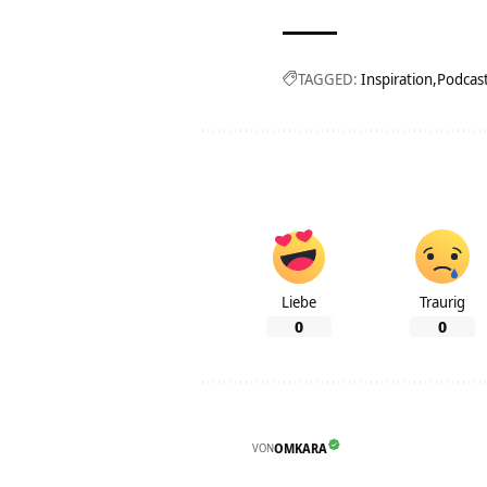
TAGGED:
Inspiration
Podcas
Liebe
Traurig
0
0
VON
OMKARA