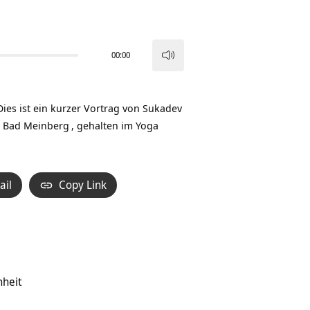
00:00
Pfeiltasten
Hoch/Runter
benutzen,
Dies ist ein kurzer Vortrag von Sukadev
um
a Bad Meinberg
, gehalten im Yoga
die
Lautstärke
zu
ail
Copy Link
regeln.
nheit