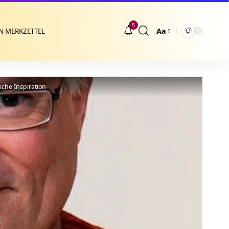
5
Aa
N MERKZETTEL
Größenänderung
iche Inspiration