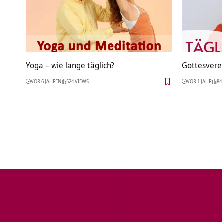
Yoga – wie lange täglich?
Gottesvere
VOR 6 JAHREN
524 VIEWS
VOR 1 JAHR
84