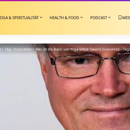
OGA & SPIRITUALITÄT
HEALTH & FOOD
PODCAST
MEI
t
>
Tägl. Inspiration
>
Was ist die Basis von Yoga Vidya: Swami Sivananda – Tägl