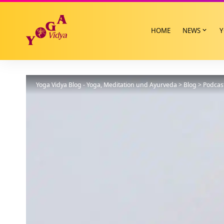
HOME
NEWS
Y
Yoga Vidya Blog - Yoga, Meditation und Ayurveda
>
Blog
>
Podcas