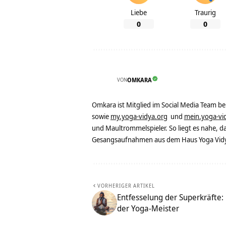
Liebe
Traurig
0
0
VON
OMKARA
Omkara ist Mitglied im Social Media Team b
sowie
my.yoga-vidya.org
und
mein.yoga-vi
und Maultrommelspieler. So liegt es nahe, 
Gesangsaufnahmen aus dem Haus Yoga Vidya
VORHERIGER ARTIKEL
Entfesselung der Superkräfte:
der Yoga-Meister