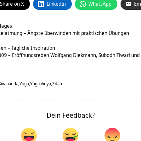
Share on X
LinkedIn
WhatsApp
Em
 Tages
selatmung – Ängste überwinden mit praktischen Übungen
en – Tägliche Inspiration
009 – Eröffnungsreden Wolfgang Diekmann, Subodh Tiwari und
Sivananda
Yoga
Yoga Vidya
Zitate
Dein Feedback?