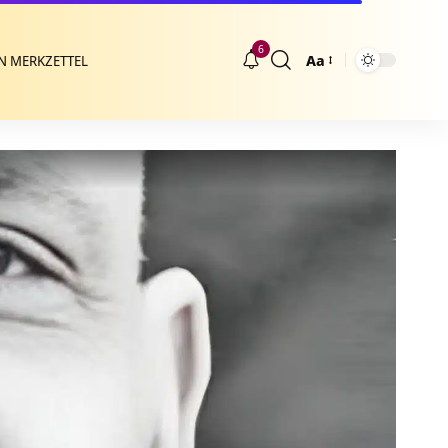
6
Aa
N MERKZETTEL
Größenänderung