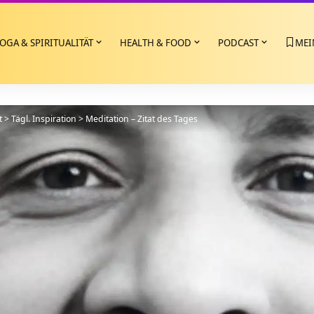
OGA & SPIRITUALITÄT
HEALTH & FOOD
PODCAST
MEI
t
>
Tägl. Inspiration
>
Meditation – Zitat des Tages