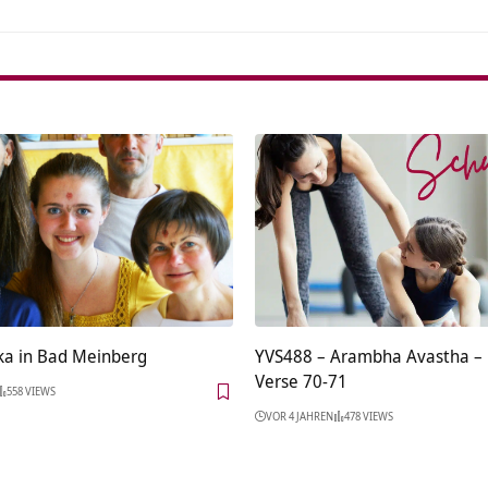
a in Bad Meinberg
YVS488 – Arambha Avastha – 
Verse 70-71
558 VIEWS
VOR 4 JAHREN
478 VIEWS