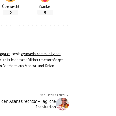
Überrascht
Zwinker
0
0
yoga.cc
sowie
ayurveda-community.net
. Er ist leidenschaftlicher Obertonsänger
n Beiträgen aus Mantra- und Kirtan
NÄCHSTER ARTIKEL
den Asanas rechts? – Tägliche
Inspiration