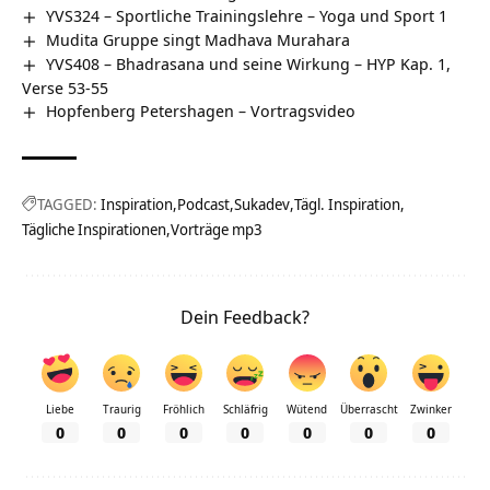
YVS324 – Sportliche Trainingslehre – Yoga und Sport 1
Mudita Gruppe singt Madhava Murahara
YVS408 – Bhadrasana und seine Wirkung – HYP Kap. 1,
Verse 53-55
Hopfenberg Petershagen‏‎ – Vortragsvideo
TAGGED:
Inspiration
Podcast
Sukadev
Tägl. Inspiration
Tägliche Inspirationen
Vorträge mp3
Dein Feedback?
Liebe
Traurig
Fröhlich
Schläfrig
Wütend
Überrascht
Zwinker
0
0
0
0
0
0
0