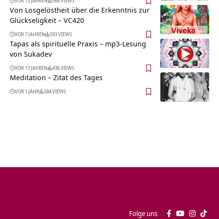
VOR 13 JAHREN
568 VIEWS
Von Losgelöstheit über die Erkenntnis zur
Glückseligkeit – VC420
VOR 7 JAHREN
593 VIEWS
Tapas als spirituelle Praxis – mp3-Lesung
von Sukadev
VOR 17 JAHREN
436 VIEWS
Meditation – Zitat des Tages
VOR 1 JAHR
584 VIEWS
Folge uns