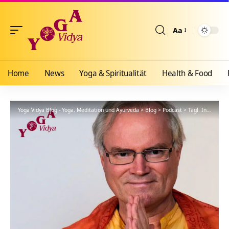
Aa
Größenänderun
Home
News
Yoga & Spiritualität
Health & Food
Yoga Vidya Blog - Yoga, Meditation und Ayurveda
>
Blog
>
Podcast
>
Tägl. Inspiration