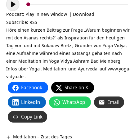
Audio-
Player
Podcast:
Play in new window
|
Download
Subscribe:
RSS
Höre einen kurzen Beitrag zur Frage „Warum beginnen wir
mit den Asanas rechts?“ als Inspiration für den heutigen
Tag von und mit
Sukadev Bretz
, Gründer von Yoga Vidya,
eine Aufnahme während eines Satsangs gehalten nach
einer Meditation im Yoga Vidya Ashram Bad Meinberg.
Infos über
Yoga
,
Meditation
und
Ayurveda
auf
www.yoga-
vidya.de
.
Facebook
Share on X
LinkedIn
WhatsApp
Email
Copy Link
Meditation – Zitat des Tages