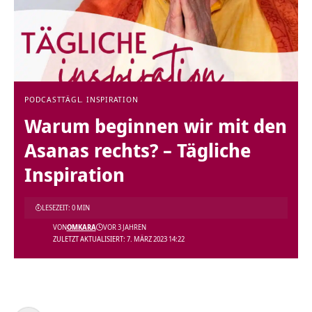
PODCAST
TÄGL. INSPIRATION
Warum beginnen wir mit den
Asanas rechts? – Tägliche
Inspiration
LESEZEIT: 0 MIN
VON
OMKARA
VOR 3 JAHREN
ZULETZT AKTUALISIERT: 7. MÄRZ 2023 14:22