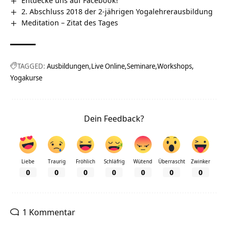
Entdecke uns auf Facebook!
2. Abschluss 2018 der 2-jährigen Yogalehrerausbildung
Meditation – Zitat des Tages
TAGGED:
Ausbildungen
Live Online
Seminare
Workshops
Yogakurse
Dein Feedback?
Liebe
Traurig
Fröhlich
Schläfrig
Wütend
Überrascht
Zwinker
0
0
0
0
0
0
0
1 Kommentar