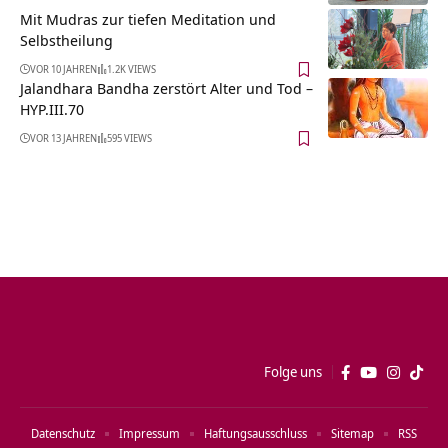
Mit Mudras zur tiefen Meditation und
Selbstheilung
VOR 10 JAHREN
1.2K VIEWS
Jalandhara Bandha zerstört Alter und Tod –
HYP.III.70
VOR 13 JAHREN
595 VIEWS
Folge uns
Datenschutz
Impressum
Haftungsausschluss
Sitemap
RSS