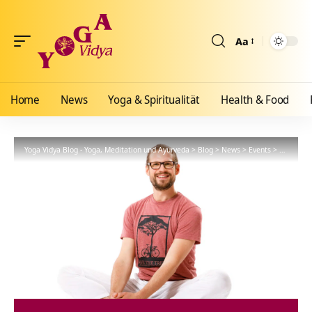
Aa
Größenänderun
Home
News
Yoga & Spiritualität
Health & Food
Yoga Vidya Blog - Yoga, Meditation und Ayurveda
>
Blog
>
News
>
Events
>
Wöchentli