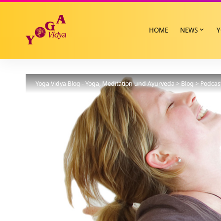
HOME
NEWS
Y
Yoga Vidya Blog - Yoga, Meditation und Ayurveda
>
Blog
>
Podcas