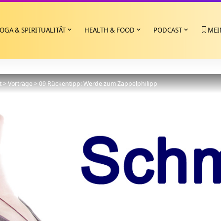
OGA & SPIRITUALITÄT
HEALTH & FOOD
PODCAST
MEI
t
>
Vorträge
>
09 Rückentipp: Werde zum Zappelphilipp