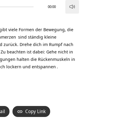
00:00
Pfeiltasten
Hoch/Runter
benutzen,
 gibt viele Formen der Bewegung, die
um
hmerzen
sind ständig kleine
die
nd zurück. Drehe dich im Rumpf nach
Lautstärke
Zu beachten ist dabei: Gehe nicht in
zu
egungen halten die Rückenmuskeln in
regeln.
ich lockern und
entspannen
.
ail
Copy Link