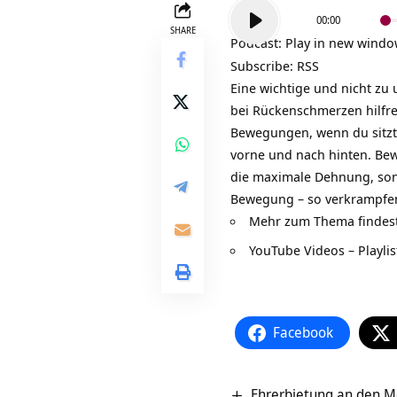
Audio-
00:00
Player
SHARE
Podcast:
Play in new wind
Subscribe:
RSS
Eine wichtige und nicht zu
bei Rückenschmerzen hilfre
Bewegungen, wenn du sitzt,
vorne und nach hinten. Bewe
die maximale
Dehnung
, so
Bewegung – so verkrampfen
Mehr zum Thema findes
YouTube Videos – Playl
Facebook
Ehrerbietung an den M