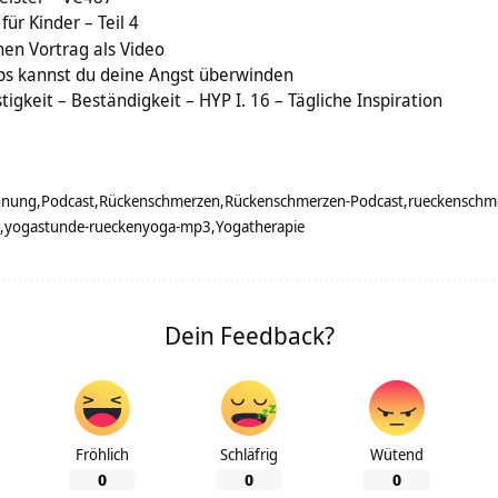
ür Kinder – Teil 4
en Vortrag als Video
pps kannst du deine Angst überwinden
stigkeit – Beständigkeit – HYP I. 16 – Tägliche Inspiration
nnung
Podcast
Rückenschmerzen
Rückenschmerzen-Podcast
rueckenschm
yogastunde-rueckenyoga-mp3
Yogatherapie
Dein Feedback?
Fröhlich
Schläfrig
Wütend
0
0
0