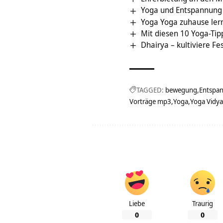
Yoga und Entspannung f
Yoga Yoga zuhause lern
Mit diesen 10 Yoga-Ti
Dhairya – kultiviere Fe
TAGGED:
bewegung
Entspa
Vorträge mp3
Yoga
Yoga Vidya
Liebe
Traurig
0
0