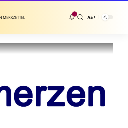
5
Aa
N MERKZETTEL
Größenänderung