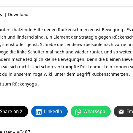
ow
|
Download
 unterschätzende Hilfe gegen Rückenschmerzen ist
Bewegung
. Es
ich und lindernd sind. Ein Element der Strategie gegen
Rückensc
 stehst oder gehst: Schiebe die Lendenwirbelsäule nach vorne u
ge die linke Schulter mal hoch und wieder runter, und so weiter. 
ndern mache lediglich kleine Bewegungen. Denn die kleinen Bew
 sie sich nicht. Und schon verkrampfte Rückenmuskeln können s
t du in unserem
Yoga Wiki
unter dem Begriff
Rückenschmerzen
.
ist zum Rückenyoga
.
Share on X
LinkedIn
WhatsApp
Em
eister – VC487