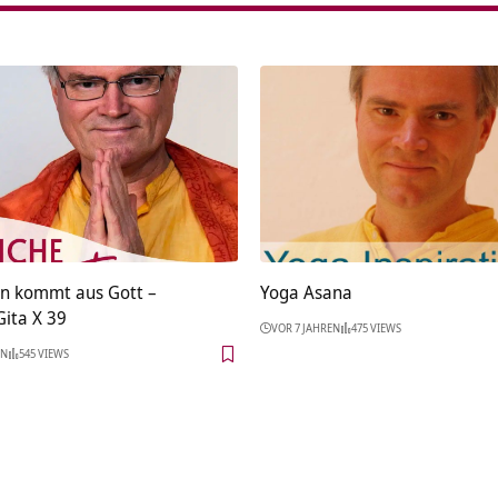
n kommt aus Gott –
Yoga Asana
ita X 39
VOR 7 JAHREN
475 VIEWS
EN
545 VIEWS