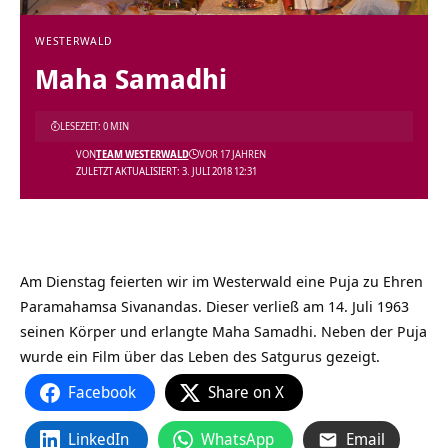
WESTERWALD
Maha Samadhi
LESEZEIT: 0 MIN
VON
TEAM WESTERWALD
VOR 17 JAHREN
ZULETZT AKTUALISIERT: 3. JULI 2018 12:31
Am Dienstag feierten wir im Westerwald eine Puja zu Ehren
Paramahamsa Sivanandas. Dieser verließ am 14. Juli 1963
seinen Körper und erlangte Maha Samadhi. Neben der Puja
wurde ein Film über das Leben des Satgurus gezeigt.
Facebook
Share on X
LinkedIn
WhatsApp
Email