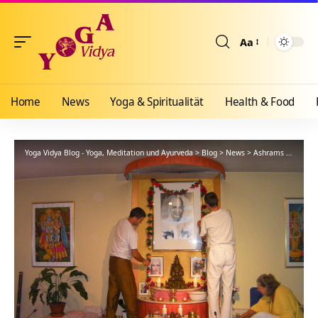
Aa
Größenänderun
Home
News
Yoga & Spiritualität
Health & Food
Yoga Vidya Blog - Yoga, Meditation und Ayurveda
>
Blog
>
News
>
Ashrams
>
Wester