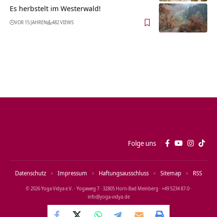
Es herbstelt im Westerwald!
VOR 15 JAHREN
482 VIEWS
Folge uns
Datenschutz
Impressum
Haftungsausschluss
Sitemap
RSS
© 2026 Yoga Vidya e.V. · Yogaweg 7 · 32805 Horn‑Bad Meinberg · +49 5234 87‑0 ·
info@yoga‑vidya.de