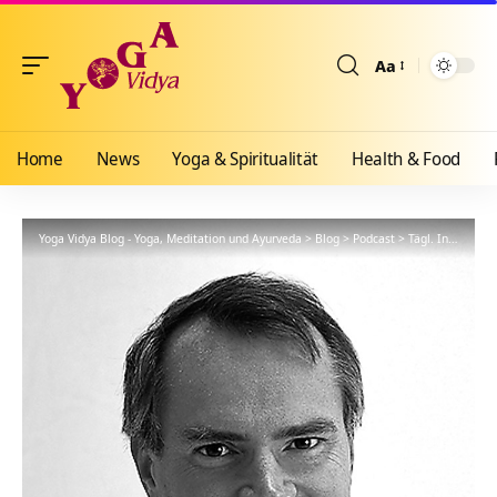
Aa
Größenänderun
Home
News
Yoga & Spiritualität
Health & Food
Yoga Vidya Blog - Yoga, Meditation und Ayurveda
>
Blog
>
Podcast
>
Tägl. Inspiration