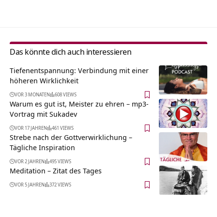
Alternative:
Das könnte dich auch interessieren
Tiefenentspannung: Verbindung mit einer
höheren Wirklichkeit
VOR 3 MONATEN
608 VIEWS
Warum es gut ist, Meister zu ehren – mp3-
Vortrag mit Sukadev
VOR 17 JAHREN
461 VIEWS
Strebe nach der Gottverwirklichung –
Tägliche Inspiration
VOR 2 JAHREN
495 VIEWS
Meditation – Zitat des Tages
VOR 5 JAHREN
372 VIEWS