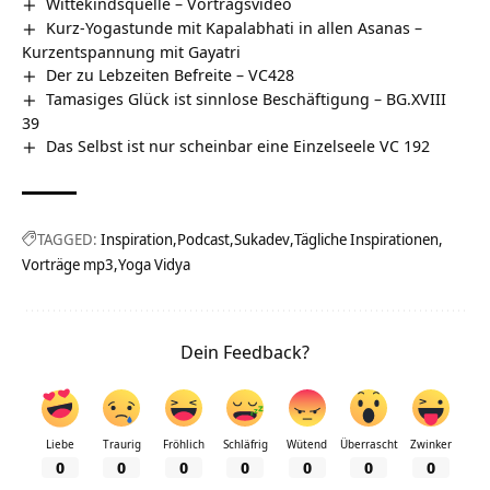
Wittekindsquelle‏‎ – Vortragsvideo
Kurz-Yogastunde mit Kapalabhati in allen Asanas –
Kurzentspannung mit Gayatri
Der zu Lebzeiten Befreite – VC428
Tamasiges Glück ist sinnlose Beschäftigung – BG.XVIII
39
Das Selbst ist nur scheinbar eine Einzelseele VC 192
TAGGED:
Inspiration
Podcast
Sukadev
Tägliche Inspirationen
Vorträge mp3
Yoga Vidya
Dein Feedback?
Liebe
Traurig
Fröhlich
Schläfrig
Wütend
Überrascht
Zwinker
0
0
0
0
0
0
0