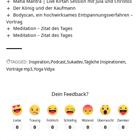
Maha Mantra | Live Kirtan Session mit Jula und Christos
Der König und der Kaufmann
Bodyscan, ein hochwirksames Entspannungsverfahren –
Vortrag
Meditation – Zitat des Tages
Meditation – Zitat des Tages
TAGGED:
Inspiration
Podcast
Sukadev
Tägliche Inspirationen
Vorträge mp3
Yoga Vidya
Dein Feedback?
Liebe
Traurig
Fröhlich
Schläfrig
Wütend
Überrascht
Zwinker
0
0
0
0
0
0
0