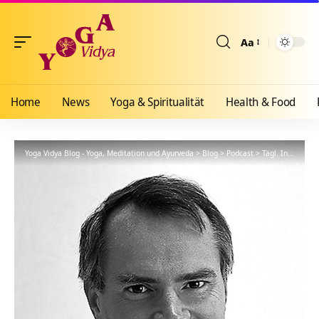
Aa
Größenänderun
Home
News
Yoga & Spiritualität
Health & Food
Yoga Vidya Blog - Yoga, Meditation und Ayurveda
>
Blog
>
Podcast
>
Tägl. Inspiration