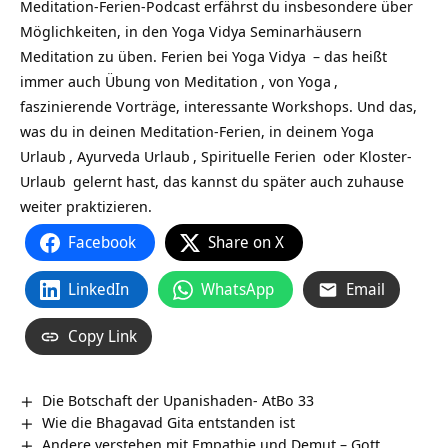
Meditation-Ferien-Podcast erfährst du insbesondere über
Möglichkeiten, in den Yoga Vidya Seminarhäusern
Meditation zu üben. Ferien bei
Yoga Vidya
– das heißt
immer auch Übung von
Meditation
, von
Yoga
,
faszinierende Vorträge, interessante Workshops. Und das,
was du in deinen Meditation-Ferien, in deinem
Yoga
Urlaub
,
Ayurveda Urlaub
,
Spirituelle Ferien
oder
Kloster-
Urlaub
gelernt hast, das kannst du später auch zuhause
weiter praktizieren.
Facebook
Share on X
LinkedIn
WhatsApp
Email
Copy Link
Die Botschaft der Upanishaden- AtBo 33
Wie die Bhagavad Gita entstanden ist
Andere verstehen mit Empathie und Demut – Gott