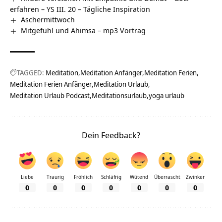
erfahren – YS III. 20 – Tägliche Inspiration
Aschermittwoch
Mitgefühl und Ahimsa – mp3 Vortrag
TAGGED:
Meditation
Meditation Anfänger
Meditation Ferien
Meditation Ferien Anfänger
Meditation Urlaub
Meditation Urlaub Podcast
Meditationsurlaub
yoga urlaub
Dein Feedback?
Liebe
Traurig
Fröhlich
Schläfrig
Wütend
Überrascht
Zwinker
0
0
0
0
0
0
0