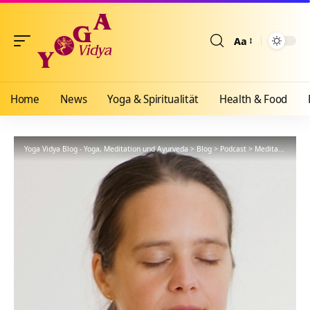
Aa
Größenänderun
Home
News
Yoga & Spiritualität
Health & Food
Yoga Vidya Blog - Yoga, Meditation und Ayurveda
>
Blog
>
Podcast
>
Meditation-Ferien