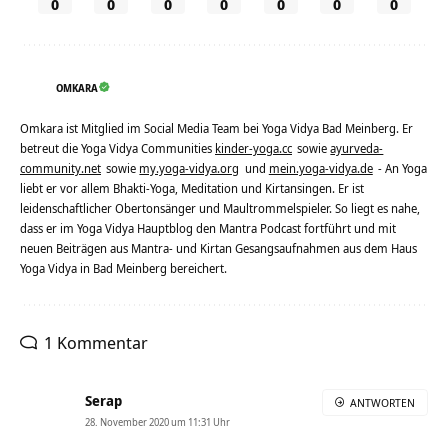
0
0
0
0
0
0
0
OMKARA
Omkara ist Mitglied im Social Media Team bei Yoga Vidya Bad Meinberg. Er
betreut die Yoga Vidya Communities
kinder-yoga.cc
sowie
ayurveda-
community.net
sowie
my.yoga-vidya.org
und
mein.yoga-vidya.de
- An Yoga
liebt er vor allem Bhakti-Yoga, Meditation und Kirtansingen. Er ist
leidenschaftlicher Obertonsänger und Maultrommelspieler. So liegt es nahe,
dass er im Yoga Vidya Hauptblog den Mantra Podcast fortführt und mit
neuen Beiträgen aus Mantra- und Kirtan Gesangsaufnahmen aus dem Haus
Yoga Vidya in Bad Meinberg bereichert.
1 Kommentar
Serap
ANTWORTEN
28. November 2020 um 11:31 Uhr