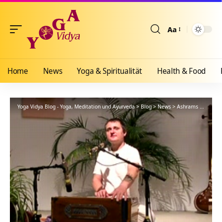
Aa
Größenänderun
Home
News
Yoga & Spiritualität
Health & Food
Yoga Vidya Blog - Yoga, Meditation und Ayurveda
>
Blog
>
News
>
Ashrams
>
Bad Me