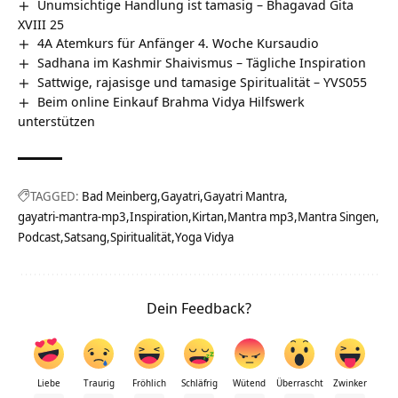
Unumsichtige Handlung ist tamasig – Bhagavad Gita
XVIII 25
4A Atemkurs für Anfänger 4. Woche Kursaudio
Sadhana im Kashmir Shaivismus – Tägliche Inspiration
Sattwige, rajasisge und tamasige Spiritualität – YVS055
Beim online Einkauf Brahma Vidya Hilfswerk
unterstützen
TAGGED:
Bad Meinberg
Gayatri
Gayatri Mantra
gayatri-mantra-mp3
Inspiration
Kirtan
Mantra mp3
Mantra Singen
Podcast
Satsang
Spiritualität
Yoga Vidya
Dein Feedback?
Liebe
Traurig
Fröhlich
Schläfrig
Wütend
Überrascht
Zwinker