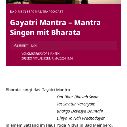
BAD MEINBERG
MANTRA
PODCAST
Gayatri Mantra – Mantra
Singen mit Bharata
LESEZEIT: 1 MIN
VON
OMKARA
VOR 8 JAHREN
ZULETZT AKTUALISIERT: 7. MAI 2026 11:06
Bharata
singt das Gayatri
Mantra
Om Bhur Bhuvah Swah
Tat Savitur Varenyam
Bhargo Devasya Dhimahi
Dhiyo Yo Nah Prachodayat
in einem Satsang im Haus
Yoga
Vidya in Bad Meinberg.